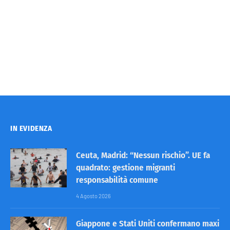
IN EVIDENZA
Ceuta, Madrid: “Nessun rischio”. UE fa
quadrato: gestione migranti
responsabilità comune
4 Agosto 2026
Giappone e Stati Uniti confermano maxi