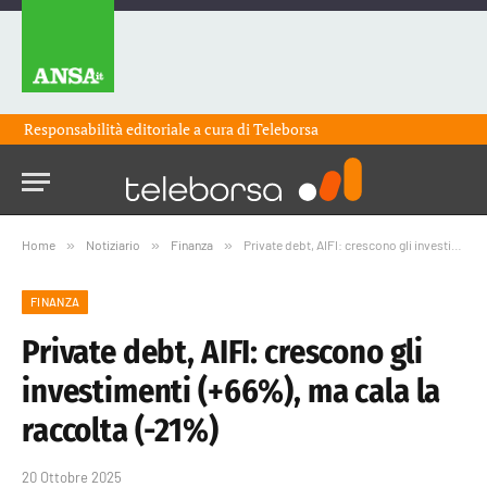
Responsabilità editoriale a cura di
Teleborsa
Home
»
Notiziario
»
Finanza
»
Private debt, AIFI: crescono gli investimenti (+66%), ma cala la raccolta (-21%)
FINANZA
Private debt, AIFI: crescono gli
investimenti (+66%), ma cala la
raccolta (-21%)
20 Ottobre 2025