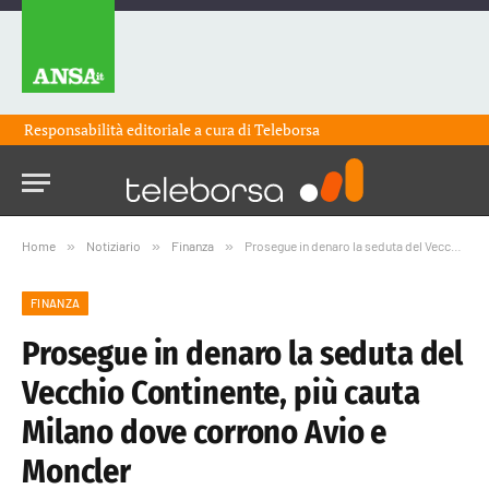
Responsabilità editoriale a cura di
Teleborsa
Home
»
Notiziario
»
Finanza
»
Prosegue in denaro la seduta del Vecchio Continente, più cauta Milano dove corrono Avio e Moncler
FINANZA
Prosegue in denaro la seduta del
Vecchio Continente, più cauta
Milano dove corrono Avio e
Moncler