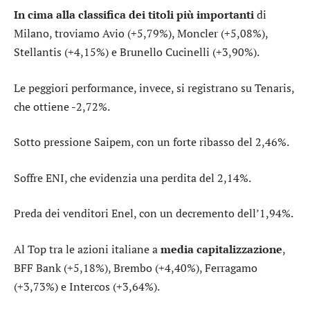
In cima alla classifica dei titoli più importanti
di
Milano, troviamo
Avio
(+5,79%),
Moncler
(+5,08%),
Stellantis
(+4,15%) e
Brunello Cucinelli
(+3,90%).
Le peggiori performance, invece, si registrano su
Tenaris
,
che ottiene -2,72%.
Sotto pressione
Saipem
, con un forte ribasso del 2,46%.
Soffre
ENI
, che evidenzia una perdita del 2,14%.
Preda dei venditori
Enel
, con un decremento dell’1,94%.
Al Top tra le azioni italiane a
media capitalizzazione
,
BFF Bank
(+5,18%),
Brembo
(+4,40%),
Ferragamo
(+3,73%) e
Intercos
(+3,64%).