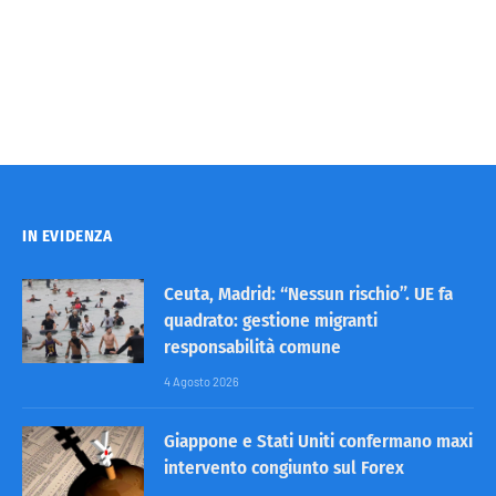
IN EVIDENZA
Ceuta, Madrid: “Nessun rischio”. UE fa
quadrato: gestione migranti
responsabilità comune
4 Agosto 2026
Giappone e Stati Uniti confermano maxi
intervento congiunto sul Forex