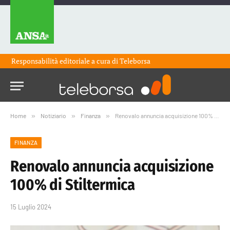
Responsabilità editoriale a cura di
Teleborsa
Home
»
Notiziario
»
Finanza
»
Renovalo annuncia acquisizione 100% di Stiltermica
FINANZA
Renovalo annuncia acquisizione
100% di Stiltermica
15 Luglio 2024