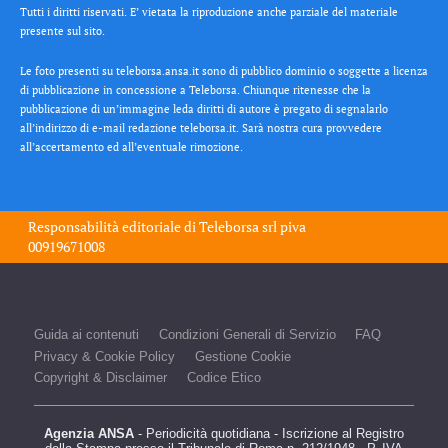
Tutti i diritti riservati. E’ vietata la riproduzione anche parziale del materiale
presente sul sito.
Le foto presenti su teleborsa.ansa.it sono di pubblico dominio o soggette a licenza
di pubblicazione in concessione a Teleborsa. Chiunque ritenesse che la
pubblicazione di un’immagine leda diritti di autore è pregato di segnalarlo
all’indirizzo di e-mail redazione teleborsa.it. Sarà nostra cura provvedere
all’accertamento ed all’eventuale rimozione.
Responsabilità editoriale di
Teleborsa srl
piva
00919671008
Guida ai contenuti
Condizioni Generali di Servizio
FAQ
Privacy & Cookie Policy
Gestione Cookie
Copyright & Disclaimer
Codice Etico
Agenzia ANSA
- Periodicità quotidiana - Iscrizione al Registro