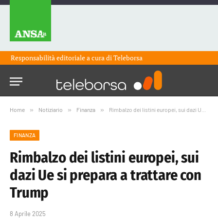
Responsabilità editoriale a cura di
Teleborsa
Home
»
Notiziario
»
Finanza
»
Rimbalzo dei listini europei, sui dazi Ue si prepara a trattare con Trump
FINANZA
Rimbalzo dei listini europei, sui
dazi Ue si prepara a trattare con
Trump
8 Aprile 2025