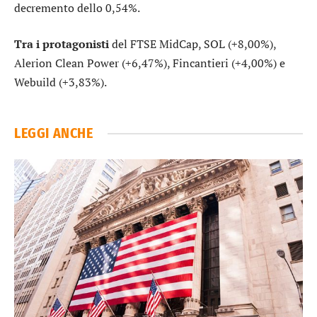
decremento dello 0,54%.
Tra i protagonisti
del FTSE MidCap,
SOL
(+8,00%),
Alerion Clean Power
(+6,47%),
Fincantieri
(+4,00%) e
Webuild
(+3,83%).
LEGGI ANCHE