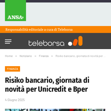
Responsabilità editoriale a cura di
Teleborsa
Home
»
Notiziario
»
Finanza
»
Risiko bancario, giornata di novità per Unicredit e Bper
FINANZA
Risiko bancario, giornata di
novità per Unicredit e Bper
4 Giugno 2025