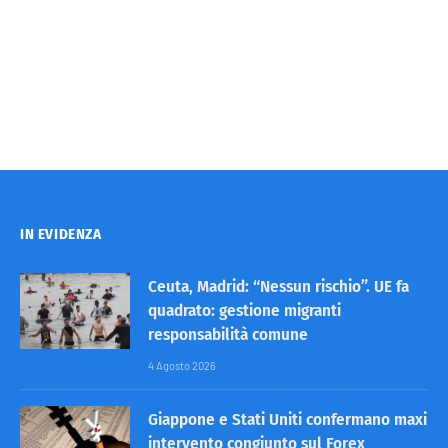
IN EVIDENZA
Ceuta, Madrid: “Nessun rischio”. UE fa
quadrato: gestione migranti
responsabilità comune
4 Agosto 2026
Giappone e Stati Uniti confermano maxi
intervento congiunto sul Forex