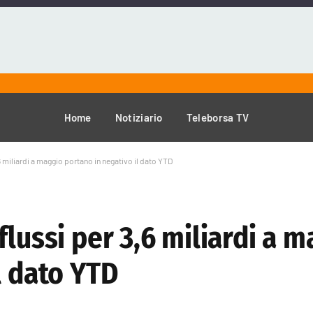
Home
Notiziario
Teleborsa TV
6 miliardi a maggio portano in negativo il dato YTD
flussi per 3,6 miliardi a m
l dato YTD