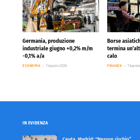
Germania, produzione
Borse asiatic
industriale giugno +0,2% m/m
termina un’al
-0,1% a/a
calo
ECONOMIA
7 Agosto 2026
FINANZA
7 Agost
IN EVIDENZA
Ceuta, Madrid: “Nessun rischio”.