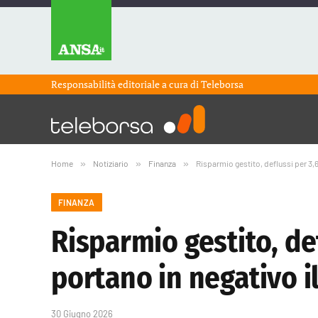
Responsabilità editoriale a cura di
Teleborsa
Home
»
Notiziario
»
Finanza
»
Risparmio gestito, deflussi per 3,
FINANZA
Risparmio gestito, de
portano in negativo i
30 Giugno 2026