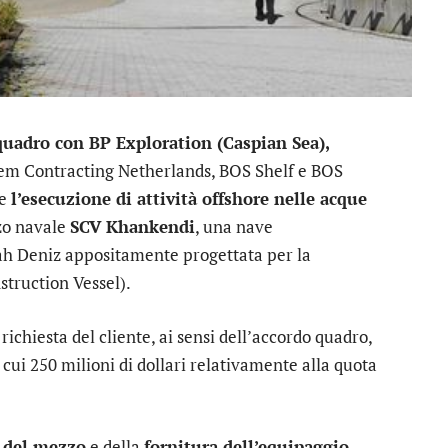
quadro con BP Exploration (Caspian Sea),
pem Contracting Netherlands, BOS Shelf e BOS
de
l’esecuzione di attività offshore nelle acque
zo navale
SCV Khankendi
, una nave
hah Deniz appositamente progettata per la
truction Vessel).
 richiesta del cliente, ai sensi dell’accordo quadro,
i cui 250 milioni di dollari relativamente alla quota
a del mezzo
e della
fornitura dell’equipaggio
,