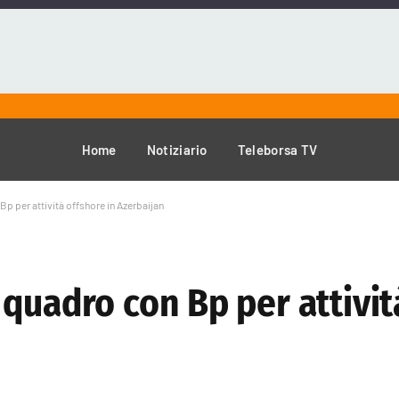
Home
Notiziario
Teleborsa TV
p per attività offshore in Azerbaijan
quadro con Bp per attivit