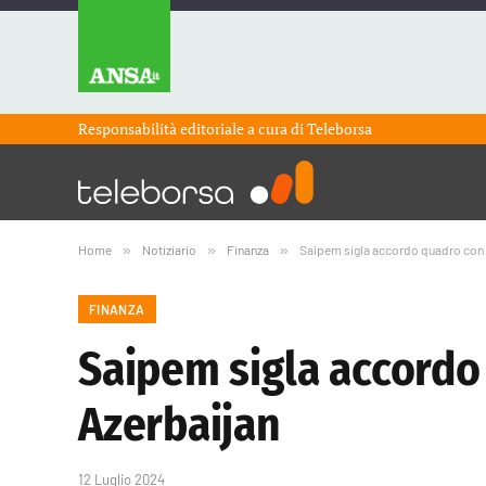
Responsabilità editoriale a cura di
Teleborsa
Home
»
Notiziario
»
Finanza
»
Saipem sigla accordo quadro con B
FINANZA
Saipem sigla accordo 
Azerbaijan
12 Luglio 2024