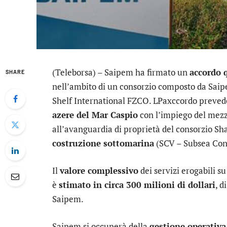
(Teleborsa) –
Saipem
ha firmato un
accordo 
SHARE
nell’ambito di un consorzio composto da Sai
Shelf International FZCO. LPaxccordo preve
azere del Mar Caspio
con l’impiego del mez
all’avanguardia di proprietà del consorzio S
costruzione sottomarina
(SCV – Subsea Cons
Il
valore complessivo
dei servizi erogabili su
è
stimato in circa 300 milioni di dollari
, d
Saipem.
Saipem si occuperà della
gestione operativ