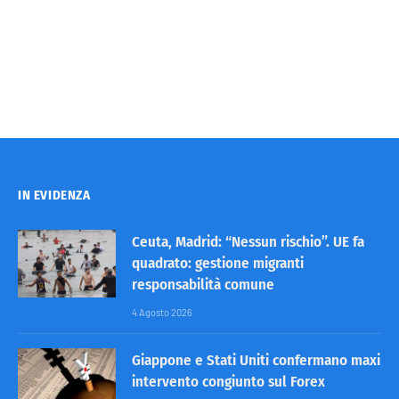
IN EVIDENZA
Ceuta, Madrid: “Nessun rischio”. UE fa
quadrato: gestione migranti
responsabilità comune
4 Agosto 2026
Giappone e Stati Uniti confermano maxi
intervento congiunto sul Forex