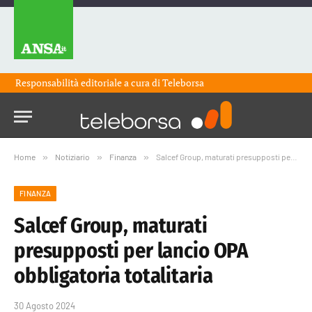
Responsabilità editoriale a cura di
Teleborsa
Home
»
Notiziario
»
Finanza
»
Salcef Group, maturati presupposti per lancio OPA obbligatoria totalitaria
FINANZA
Salcef Group, maturati
presupposti per lancio OPA
obbligatoria totalitaria
30 Agosto 2024