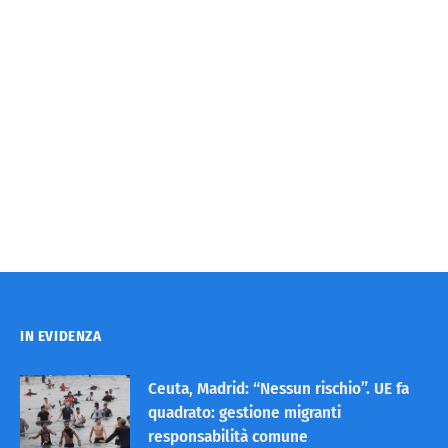
IN EVIDENZA
Ceuta, Madrid: “Nessun rischio”. UE fa
quadrato: gestione migranti
responsabilità comune