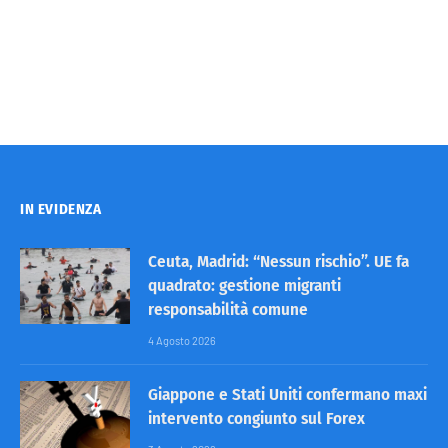
IN EVIDENZA
Ceuta, Madrid: “Nessun rischio”. UE fa
quadrato: gestione migranti
responsabilità comune
4 Agosto 2026
Giappone e Stati Uniti confermano maxi
intervento congiunto sul Forex