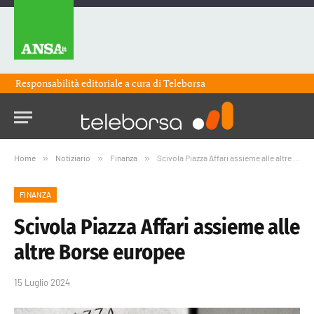
Responsabilità editoriale a cura di
Teleborsa
Home
»
Notiziario
»
Finanza
»
Scivola Piazza Affari assieme alle altre Borse europee
FINANZA
Scivola Piazza Affari assieme alle
altre Borse europee
15 Luglio 2024