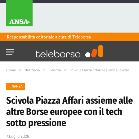
Responsabilità editoriale a cura di
Teleborsa
Home
»
Notiziario
»
Finanza
»
Scivola Piazza Affari assieme alle altre Borse europee con il tech sotto pressione
FINANZA
Scivola Piazza Affari assieme alle
altre Borse europee con il tech
sotto pressione
7 Luglio 2026