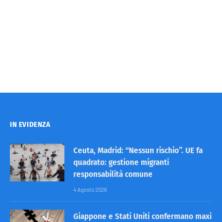
IN EVIDENZA
Ceuta, Madrid: “Nessun rischio”. UE fa
quadrato: gestione migranti
responsabilità comune
4 Agosto 2026
Giappone e Stati Uniti confermano maxi