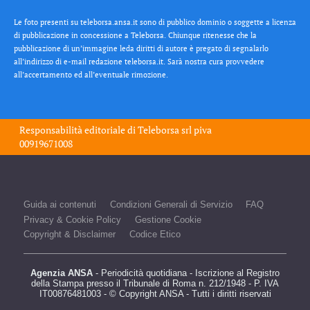
Le foto presenti su teleborsa.ansa.it sono di pubblico dominio o soggette a licenza
di pubblicazione in concessione a Teleborsa. Chiunque ritenesse che la
pubblicazione di un’immagine leda diritti di autore è pregato di segnalarlo
all’indirizzo di e-mail redazione teleborsa.it. Sarà nostra cura provvedere
all’accertamento ed all’eventuale rimozione.
Responsabilità editoriale di
Teleborsa srl
piva
00919671008
Guida ai contenuti
Condizioni Generali di Servizio
FAQ
Privacy & Cookie Policy
Gestione Cookie
Copyright & Disclaimer
Codice Etico
Agenzia ANSA
- Periodicità quotidiana - Iscrizione al Registro
della Stampa presso il Tribunale di Roma n. 212/1948 - P. IVA
IT00876481003 - © Copyright ANSA - Tutti i diritti riservati