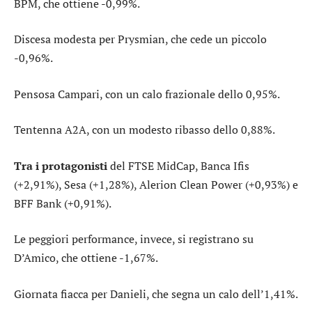
BPM
, che ottiene -0,99%.
Discesa modesta per
Prysmian
, che cede un piccolo
-0,96%.
Pensosa
Campari
, con un calo frazionale dello 0,95%.
Tentenna
A2A
, con un modesto ribasso dello 0,88%.
Tra i protagonisti
del FTSE MidCap,
Banca Ifis
(+2,91%),
Sesa
(+1,28%),
Alerion Clean Power
(+0,93%) e
BFF Bank
(+0,91%).
Le peggiori performance, invece, si registrano su
D’Amico
, che ottiene -1,67%.
Giornata fiacca per
Danieli
, che segna un calo dell’1,41%.