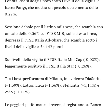
Londra
, che si adagia poco sotto i livelli della vigilia, e
fiacca
Parigi
, che mostra un piccolo decremento dello
0,27%.
Sessione debole per il listino milanese, che scambia con
un calo dello 0,36% sul
FTSE MIB
; sulla stessa linea,
depressa il
FTSE Italia All-Share
, che scambia sotto i
livelli della vigilia a 54.142 punti.
Sui livelli della vigilia il
FTSE Italia Mid Cap
(-0,02%);
leggermente positivo il
FTSE Italia Star
(+0,26%).
Tra i
best performers
di Milano, in evidenza
DiaSorin
(+1,39%),
Lottomatica
(+1,36%),
Stellantis
(+1,14%) e
Avio
(+1,11%).
Le peggiori performance, invece, si registrano su
Banco