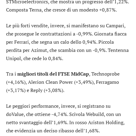
STMicroelectronics
, che mostra un progresso dell’1,22%.
Composta
Terna
, che cresce di un modesto +0,87%.
Le più forti vendite, invece, si manifestano su
Campari
,
che prosegue le contrattazioni a -0,99%. Giornata fiacca
per
Ferrari
, che segna un calo dello 0,94%. Piccola
perdita per
Azimut
, che scambia con un -0,9%. Tentenna
Unipol
, che cede lo 0,84%.
Tra i
migliori titoli del FTSE MidCap
,
Technoprobe
(+4,16%),
Alerion Clean Power
(+3,49%),
Ferragamo
(+3,17%) e
Reply
(+3,08%).
Le peggiori performance, invece, si registrano su
doValue
, che ottiene -4,74%. Scivola
Webuild
, con un
netto svantaggio dell’1,69%. In rosso
Ariston Holding
,
che evidenzia un deciso ribasso dell’1,68%.