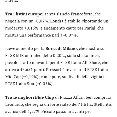
3,39%.
Tra i listini europei
senza slancio
Francoforte
, che
negozia con un -0,07%,
Londra
è stabile, riportando un
moderato +0,15%, e andamento cauto per
Parigi
, che
mostra una performance pari a -0,07%.
Lieve aumento per la
Borsa di Milano
, che mostra sul
FTSE MIB
un rialzo dello 0,20%; sulla stessa linea,
piccolo scatto in avanti per il
FTSE Italia All-Share
, che
arriva a 45.651 punti. Pressoché invariato il
FTSE Italia
Mid Cap
(+0,19%); come pure, sui livelli della vigilia il
FTSE Italia Star
(+0,05%).
Tra le migliori Blue Chip
di Piazza Affari, ben comprata
Leonardo
, che segna un forte rialzo dell’1,61%.
Stellantis
avanza dell’1,57%. Piccolo passo in avanti per