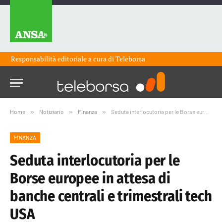
Responsabilità editoriale a cura di
Teleborsa
Home
»
Notiziario
»
Finanza
»
Seduta interlocutoria per le Borse europee in attesa di banche centrali e trimestrali tech USA
FINANZA
Seduta interlocutoria per le
Borse europee in attesa di
banche centrali e trimestrali tech
USA