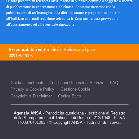
Le foto presenti su teleborsa.ansa.it sono di pubblico dominio o soggette a licenza
di pubblicazione in concessione a Teleborsa. Chiunque ritenesse che la
pubblicazione di un’immagine leda diritti di autore è pregato di segnalarlo
all’indirizzo di e-mail redazione teleborsa.it. Sarà nostra cura provvedere
all’accertamento ed all’eventuale rimozione.
Responsabilità editoriale di
Teleborsa srl
piva
00919671008
Guida ai contenuti
Condizioni Generali di Servizio
FAQ
Privacy & Cookie Policy
Gestione Cookie
Copyright & Disclaimer
Codice Etico
Agenzia ANSA
- Periodicità quotidiana - Iscrizione al Registro
della Stampa presso il Tribunale di Roma n. 212/1948 - P. IVA
IT00876481003 - © Copyright ANSA - Tutti i diritti riservati