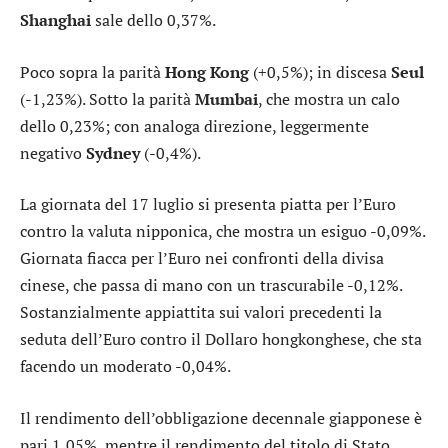
Shanghai
sale dello 0,37%.
Poco sopra la parità
Hong Kong
(+0,5%); in discesa
Seul
(-1,23%). Sotto la parità
Mumbai
, che mostra un calo
dello 0,23%; con analoga direzione, leggermente
negativo
Sydney
(-0,4%).
La giornata del 17 luglio si presenta piatta per l’
Euro
contro la valuta nipponica
, che mostra un esiguo -0,09%.
Giornata fiacca per l’
Euro nei confronti della divisa
cinese
, che passa di mano con un trascurabile -0,12%.
Sostanzialmente appiattita sui valori precedenti la
seduta dell’
Euro contro il Dollaro hongkonghese
, che sta
facendo un moderato -0,04%.
Il rendimento dell’
obbligazione decennale giapponese
è
pari 1,05%, mentre il rendimento del
titolo di Stato