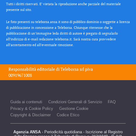
Tutti i diritti riservati. E’ vietata la riproduzione anche parziale del materiale
presente sul sito.
Le foto presenti su teleborsa.ansa.it sono di pubblico dominio o soggette a licenza
di pubblicazione in concessione a Teleborsa. Chiunque ritenesse che la
pubblicazione di un’immagine leda diritti di autore è pregato di segnalarlo
all’indirizzo di e-mail redazione teleborsa.it. Sarà nostra cura provvedere
all’accertamento ed all’eventuale rimozione.
Responsabilità editoriale di
Teleborsa srl
piva
00919671008
Guida ai contenuti
Condizioni Generali di Servizio
FAQ
Privacy & Cookie Policy
Gestione Cookie
Copyright & Disclaimer
Codice Etico
Agenzia ANSA
- Periodicità quotidiana - Iscrizione al Registro