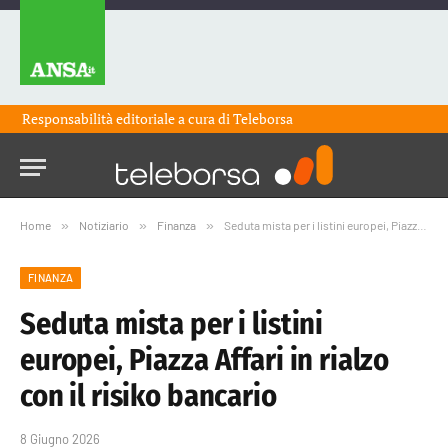
Responsabilità editoriale a cura di
Teleborsa
Home
»
Notiziario
»
Finanza
»
Seduta mista per i listini europei, Piazza Affari in rialzo con il risiko bancario
FINANZA
Seduta mista per i listini
europei, Piazza Affari in rialzo
con il risiko bancario
8 Giugno 2026