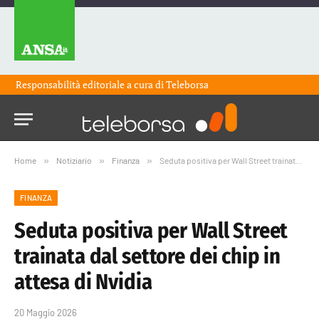
Responsabilità editoriale a cura di
Teleborsa
Home
»
Notiziario
»
Finanza
»
Seduta positiva per Wall Street trainata dal settore dei chip in attesa di Nvidia
FINANZA
Seduta positiva per Wall Street
trainata dal settore dei chip in
attesa di Nvidia
20 Maggio 2026