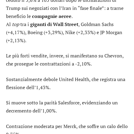
Trump sui negoziati con l’Iran in “fase finale”: a trarne
beneficio le
compagnie
aeree
.
Al
top
tra i
giganti di Wall Street
,
Goldman Sachs
(+4,17%),
Boeing
(+3,29%),
Nike
(+2,33%) e
JP Morgan
(+2,13%).
Le più forti vendite, invece, si manifestano su
Chevron
,
che prosegue le contrattazioni a -2,10%.
Sostanzialmente debole
United Health
, che registra una
flessione dell’1,43%.
Si muove sotto la parità
Salesforce
, evidenziando un
decremento dell’1,00%.
Contrazione moderata per
Merck
, che soffre un calo dello