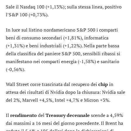
Sale il
Nasdaq 100
(+1,13%); sulla stessa linea, positivo
l’
S&P 100
(+0,73%).
In luce sul listino nordamericano S&P 500 i comparti
beni di consumo secondari
(+1,81%),
informatica
(+1,31%) e
beni industriali
(+1,22%). Nella parte bassa
della classifica del paniere S&P 500, sensibili ribassi si
manifestano nei comparti
energia
(-1,58%) e
sanitario
(-0,56%).
Wall Street corre trascinata dal recupero dei
chip
in
attesa dei risultati di Nvidia dopo la chiusura: Nvidia sale
del 2%, Marvell +4,5%, Intel +4,7% e Micron +3%.
Il
rendimento
del
Treasury decennale
scende a 4,59%
dai massimi a 16 mesi del giorno precedente. Il Brent ha
ceduto il 5,6% a 105 dollari dopo le dichiarazioni di