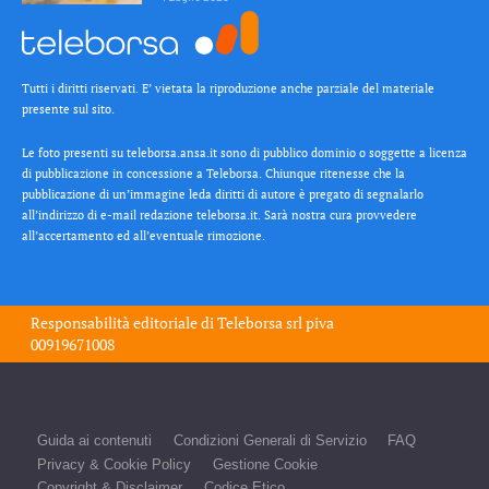
Tutti i diritti riservati. E’ vietata la riproduzione anche parziale del materiale
presente sul sito.
Le foto presenti su teleborsa.ansa.it sono di pubblico dominio o soggette a licenza
di pubblicazione in concessione a Teleborsa. Chiunque ritenesse che la
pubblicazione di un’immagine leda diritti di autore è pregato di segnalarlo
all’indirizzo di e-mail redazione teleborsa.it. Sarà nostra cura provvedere
all’accertamento ed all’eventuale rimozione.
Responsabilità editoriale di
Teleborsa srl
piva
00919671008
Guida ai contenuti
Condizioni Generali di Servizio
FAQ
Privacy & Cookie Policy
Gestione Cookie
Copyright & Disclaimer
Codice Etico