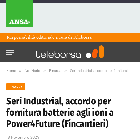
Responsabilità editoriale a cura di
Teleborsa
Home
»
Notiziario
»
Finanza
»
Seri Industrial, accordo per fornitura batterie agli ioni a Power4Future (Fincantieri)
FINANZA
Seri Industrial, accordo per
fornitura batterie agli ioni a
Power4Future (Fincantieri)
18 Novembre 2024