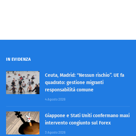
IN EVIDENZA
Ceuta, Madrid: “Nessun rischio”. UE fa
quadrato: gestione migranti
responsabilità comune
4 Agosto 2026
Giappone e Stati Uniti confermano maxi
intervento congiunto sul Forex
3 Agosto 2026