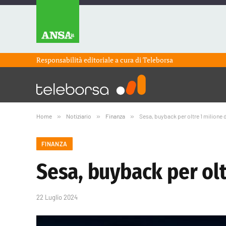
Responsabilità editoriale a cura di
Teleborsa
Home
»
Notiziario
»
Finanza
»
Sesa, buyback per oltre 1 milione 
FINANZA
Sesa, buyback per olt
22 Luglio 2024