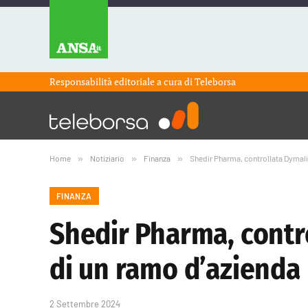
Responsabilità editoriale a cura di
Teleborsa
Home
»
Notiziario
»
Finanza
»
Shedir Pharma, controllata Dymalif
FINANZA
Shedir Pharma, contro
di un ramo d’azienda
2 Settembre 2024