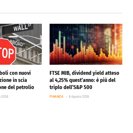
boli con nuovi
FTSE MIB, dividend yield atteso
azione in scia
al 4,25% quest’anno: è più del
one del petrolio
triplo dell’S&P 500
o 2026
FINANZA
6 Agosto 2026