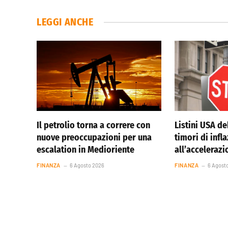
LEGGI ANCHE
Il petrolio torna a correre con
Listini USA de
nuove preoccupazioni per una
timori di infl
escalation in Medioriente
all’accelerazi
FINANZA
6 Agosto 2026
FINANZA
6 Agost