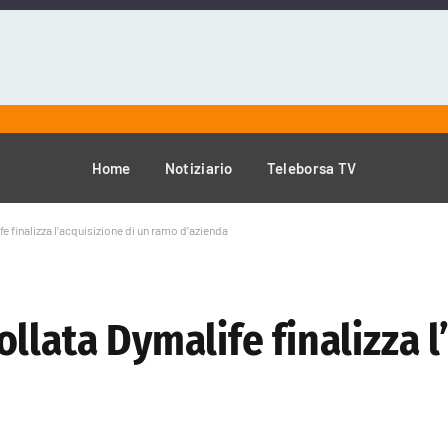
Home
Notiziario
Teleborsa TV
e finalizza l’acquisizione di un ramo d’azienda
llata Dymalife finalizza l