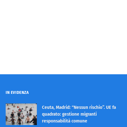
IN EVIDENZA
Ceuta, Madrid: “Nessun rischio”. UE fa
quadrato: gestione migranti
responsabilità comune