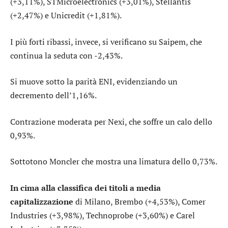
(+3,11%),
STMicroelectronics
(+3,01%),
Stellantis
(+2,47%) e
Unicredit
(+1,81%).
I più forti ribassi, invece, si verificano su
Saipem
, che
continua la seduta con -2,43%.
Si muove sotto la parità
ENI
, evidenziando un
decremento dell’1,16%.
Contrazione moderata per
Nexi
, che soffre un calo dello
0,93%.
Sottotono
Moncler
che mostra una limatura dello 0,73%.
In cima alla classifica dei titoli a media
capitalizzazione
di Milano,
Brembo
(+4,53%),
Comer
Industries
(+3,98%),
Technoprobe
(+3,60%) e
Carel