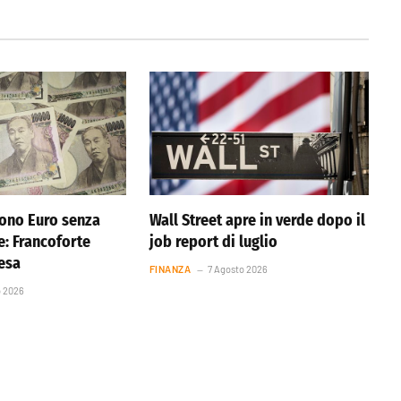
ono Euro senza
Wall Street apre in verde dopo il
e: Francoforte
job report di luglio
resa
FINANZA
7 Agosto 2026
o 2026