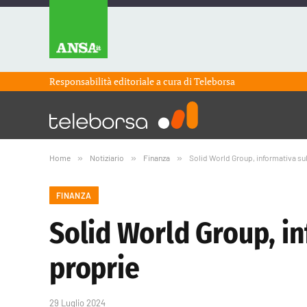
Responsabilità editoriale a cura di
Teleborsa
Home
»
Notiziario
»
Finanza
»
Solid World Group, informativa sul
FINANZA
Solid World Group, in
proprie
29 Luglio 2024