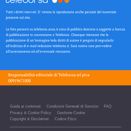
Tutti i diritti riservati. E’ vietata la riproduzione anche parziale del materiale
presente sul sito.
Le foto presenti su teleborsa.ansa.it sono di pubblico dominio o soggette a licenza
di pubblicazione in concessione a Teleborsa. Chiunque ritenesse che la
pubblicazione di un’immagine leda diritti di autore è pregato di segnalarlo
all’indirizzo di e-mail redazione teleborsa.it. Sarà nostra cura provvedere
all’accertamento ed all’eventuale rimozione.
Responsabilità editoriale di
Teleborsa srl
piva
00919671008
Guida ai contenuti
Condizioni Generali di Servizio
FAQ
Privacy & Cookie Policy
Gestione Cookie
Copyright & Disclaimer
Codice Etico