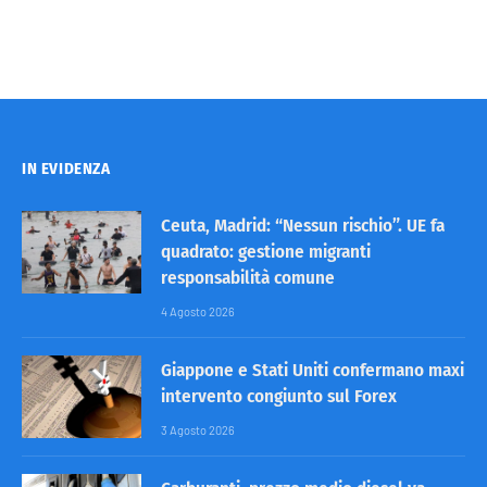
IN EVIDENZA
Ceuta, Madrid: “Nessun rischio”. UE fa
quadrato: gestione migranti
responsabilità comune
4 Agosto 2026
Giappone e Stati Uniti confermano maxi
intervento congiunto sul Forex
3 Agosto 2026