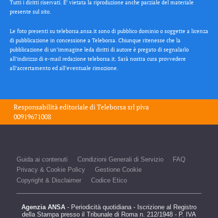
Tutti i diritti riservati. E’ vietata la riproduzione anche parziale del materiale
presente sul sito.
Le foto presenti su teleborsa.ansa.it sono di pubblico dominio o soggette a licenza
di pubblicazione in concessione a Teleborsa. Chiunque ritenesse che la
pubblicazione di un’immagine leda diritti di autore è pregato di segnalarlo
all’indirizzo di e-mail redazione teleborsa.it. Sarà nostra cura provvedere
all’accertamento ed all’eventuale rimozione.
Responsabilità editoriale di
Teleborsa srl
piva
00919671008
Guida ai contenuti
Condizioni Generali di Servizio
FAQ
Privacy & Cookie Policy
Gestione Cookie
Copyright & Disclaimer
Codice Etico
Agenzia ANSA
- Periodicità quotidiana - Iscrizione al Registro
della Stampa presso il Tribunale di Roma n. 212/1948 - P. IVA