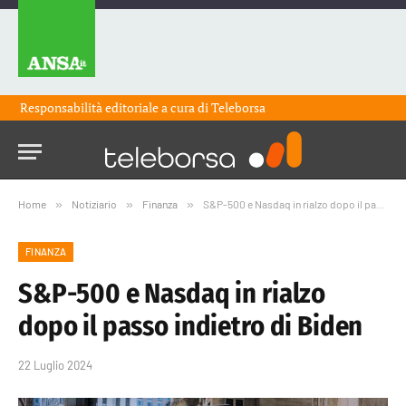
Responsabilità editoriale a cura di
Teleborsa
Home
»
Notiziario
»
Finanza
»
S&P-500 e Nasdaq in rialzo dopo il passo indietro di Biden
FINANZA
S&P-500 e Nasdaq in rialzo
dopo il passo indietro di Biden
22 Luglio 2024