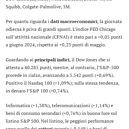
Squibb
,
Colgate-Palmolive
,
3M
.
Per quanto riguarda i
dati macroeconomici
, la giornata
odierna è priva di grandi spunti. L’indice FED Chicago
sull’attività nazionale (CFNAI) è stato pari a +0,05 punti
a giugno 2024, rispetto ai +0,23 punti di maggio.
Guardando ai
principali indici
, il
Dow Jones
che si
attesta a 40.285 punti, mentre, al contrario, l’
S&P-500
procede in rialzo, avanzando a 5.542 punti (+0,69%).
Positivo il
Nasdaq 100
(+1,09%); sulla stessa tendenza,
in denaro l’
S&P 100
(+0,74%).
Informatica
(+1,38%),
telecomunicazioni
(+1,14%) e
beni di consumo secondari
(+0,76%) in buona luce sul
listino S&P 500. Nel listino, le peggiori performance
sono quelle dei
settori
energia
(-0,54%) e
beni di