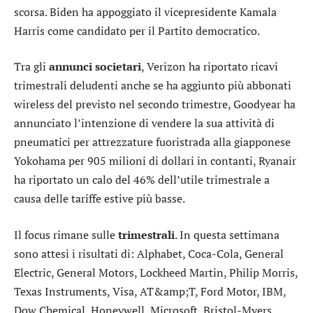
scorsa. Biden ha appoggiato il vicepresidente Kamala
Harris come candidato per il Partito democratico.
Tra gli
annunci societari
,
Verizon
ha riportato ricavi
trimestrali deludenti anche se ha aggiunto più abbonati
wireless del previsto nel secondo trimestre,
Goodyear
ha
annunciato l’intenzione di vendere la sua attività di
pneumatici per attrezzature fuoristrada alla giapponese
Yokohama per 905 milioni di dollari in contanti,
Ryanair
ha riportato un calo del 46% dell’utile trimestrale a
causa delle tariffe estive più basse.
Il focus rimane sulle
trimestrali
. In questa settimana
sono attesi i risultati di:
Alphabet
,
Coca-Cola
,
General
Electric
,
General Motors
,
Lockheed Martin
,
Philip Morris
,
Texas Instruments
,
Visa
,
AT&amp;T
,
Ford Motor
,
IBM
,
Dow Chemical
,
Honeywell
,
Microsoft
,
Bristol-Myers