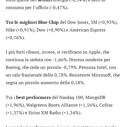
consumo per l’ufficio
(-0,47%).
Tra le migliori Blue Chip
del Dow Jones,
3M
(+0,93%),
Nike
(+0,91%),
Dow
(+0,90%) e
American Express
(+0,76%).
I più forti ribassi, invece, si verificano su
Apple
, che
continua la seduta con -1,66%. Discesa modesta per
Boeing
, che cede un piccolo -0,79%. Pensosa
Intel
, con
un calo frazionale dello 0,78%. Resistente
Microsoft
, che
segna un piccolo aumento dello 0,58%.
Tra i
best performers
del Nasdaq 100,
MongoDB
(+1,96%),
Walgreens Boots Alliance
(+1,56%),
CoStar
(+1,37%) e
Sirius XM Radio
(+1,34%).