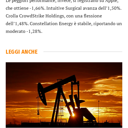
Le peggiori performance, invece, si registrano su
Apple
,
che ottiene -1,66%.
Intuitive Surgical
avanza dell’1,50%.
Crolla
CrowdStrike Holdings
, con una flessione
dell’1,48%.
Constellation Energy
è stabile, riportando un
moderato -1,28%.
LEGGI ANCHE