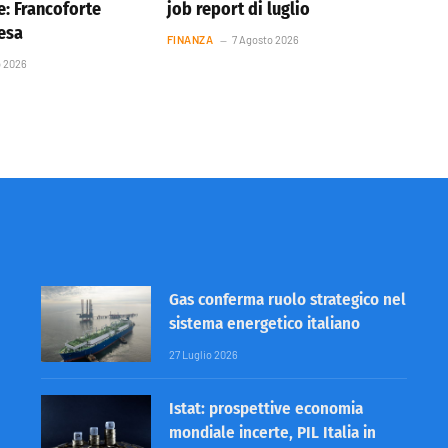
e: Francoforte
job report di luglio
resa
FINANZA
7 Agosto 2026
o 2026
Gas conferma ruolo strategico nel
sistema energetico italiano
27 Luglio 2026
Istat: prospettive economia
mondiale incerte, PIL Italia in