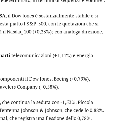
predeterminato, in termini di sequenza e volume”.
USA
, il
Dow Jones
è sostanzialmente stabile e si
esta piatto l’
S&P-500
, con le quotazioni che si
à il
Nasdaq 100
(+0,23%); con analoga direzione,
arti
telecomunicazioni
(+1,14%) e
energia
omponenti il Dow Jones,
Boeing
(+0,79%),
ravelers Company
(+0,58%).
, che continua la seduta con -1,53%. Piccola
. Tentenna
Johnson & Johnson
, che cede lo 0,88%.
onal
, che registra una flessione dello 0,78%.