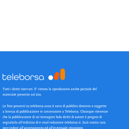
Tutti i diritti riservati. E’ vietata la riproduzione anche parziale del
materiale presente sul sito.
Le foto presenti su teleborsa.ansa.it sono di pubblico dominio o soggette
a licenza di pubblicazione in concessione a Teleborsa. Chiunque ritenesse
che la pubblicazione di un’immagine leda diritti di autore è pregato di
segnalarlo all’indirizzo di e-mail redazione teleborsa.it. Sarà nostra cura
provvedere all’accertamento ed all’eventuale rimozione.