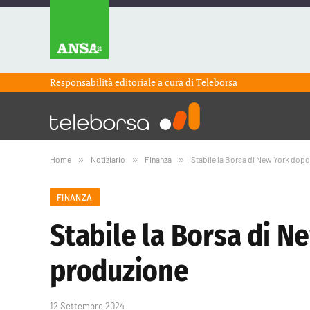
Responsabilità editoriale a cura di
Teleborsa
Home
»
Notiziario
»
Finanza
»
Stabile la Borsa di New York dopo i
FINANZA
Stabile la Borsa di Ne
produzione
12 Settembre 2024