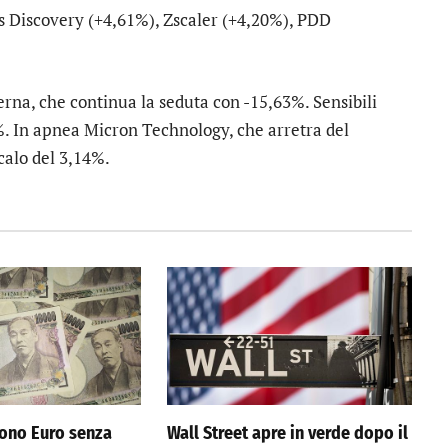
s Discovery
(+4,61%),
Zscaler
(+4,20%),
PDD
erna
, che continua la seduta con -15,63%. Sensibili
0%. In apnea
Micron Technology
, che arretra del
calo del 3,14%.
ono Euro senza
Wall Street apre in verde dopo il