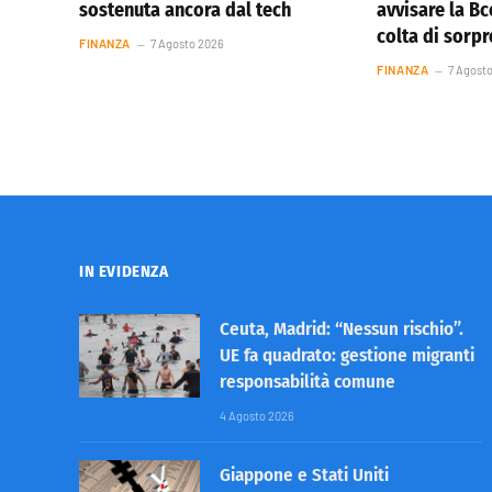
sostenuta ancora dal tech
avvisare la Bc
colta di sorp
FINANZA
7 Agosto 2026
FINANZA
7 Agost
IN EVIDENZA
Ceuta, Madrid: “Nessun rischio”.
UE fa quadrato: gestione migranti
responsabilità comune
4 Agosto 2026
Giappone e Stati Uniti