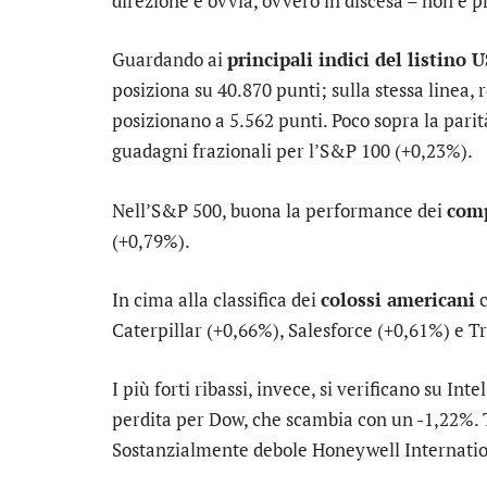
direzione è ovvia, ovvero in discesa – non è 
Guardando ai
principali indici del listino 
posiziona su 40.870 punti; sulla stessa linea, r
posizionano a 5.562 punti. Poco sopra la parit
guadagni frazionali per l’
S&P 100
(+0,23%).
Nell’S&P 500, buona la performance dei
comp
(+0,79%).
In cima alla classifica dei
colossi americani
c
Caterpillar
(+0,66%),
Salesforce
(+0,61%) e
T
I più forti ribassi, invece, si verificano su
Intel
perdita per
Dow
, che scambia con un -1,22%
Sostanzialmente debole
Honeywell Internati