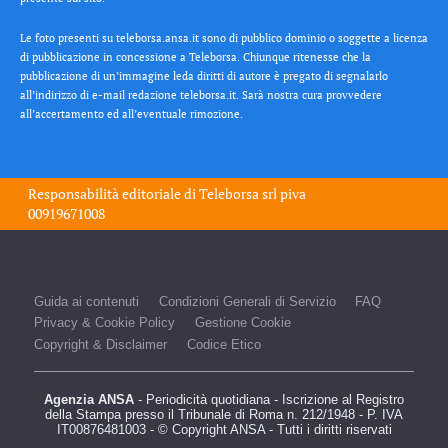
Le foto presenti su teleborsa.ansa.it sono di pubblico dominio o soggette a licenza
di pubblicazione in concessione a Teleborsa. Chiunque ritenesse che la
pubblicazione di un’immagine leda diritti di autore è pregato di segnalarlo
all’indirizzo di e-mail redazione teleborsa.it. Sarà nostra cura provvedere
all’accertamento ed all’eventuale rimozione.
Responsabilità editoriale di
Teleborsa srl
piva
00919671008
Guida ai contenuti
Condizioni Generali di Servizio
FAQ
Privacy & Cookie Policy
Gestione Cookie
Copyright & Disclaimer
Codice Etico
Agenzia ANSA
- Periodicità quotidiana - Iscrizione al Registro
della Stampa presso il Tribunale di Roma n. 212/1948 - P. IVA
IT00876481003 - © Copyright ANSA - Tutti i diritti riservati