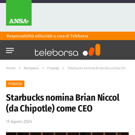
Responsabilità editoriale a cura di
Teleborsa
Home
»
Notiziario
»
Finanza
»
Starbucks nomina Brian Niccol (da Chipotle) come CEO
FINANZA
Starbucks nomina Brian Niccol
(da Chipotle) come CEO
13 Agosto 2024