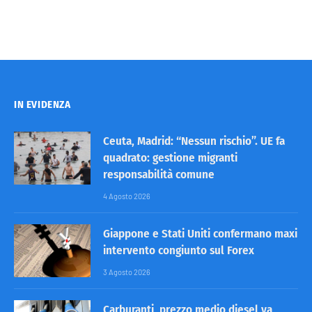
IN EVIDENZA
Ceuta, Madrid: “Nessun rischio”. UE fa
quadrato: gestione migranti
responsabilità comune
4 Agosto 2026
Giappone e Stati Uniti confermano maxi
intervento congiunto sul Forex
3 Agosto 2026
Carburanti, prezzo medio diesel va