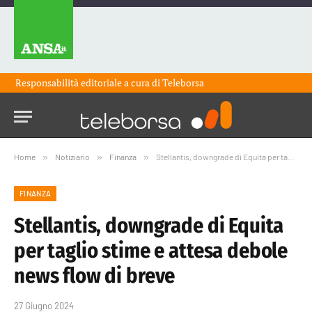
Responsabilità editoriale a cura di
Teleborsa
Home
»
Notiziario
»
Finanza
»
Stellantis, downgrade di Equita per taglio stime e attesa debole news flow di breve
FINANZA
Stellantis, downgrade di Equita
per taglio stime e attesa debole
news flow di breve
27 Giugno 2024