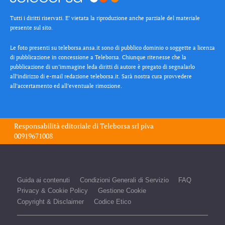
Tutti i diritti riservati. E’ vietata la riproduzione anche parziale del materiale
presente sul sito.
Le foto presenti su teleborsa.ansa.it sono di pubblico dominio o soggette a licenza
di pubblicazione in concessione a Teleborsa. Chiunque ritenesse che la
pubblicazione di un’immagine leda diritti di autore è pregato di segnalarlo
all’indirizzo di e-mail redazione teleborsa.it. Sarà nostra cura provvedere
all’accertamento ed all’eventuale rimozione.
Responsabilità editoriale di
Teleborsa srl
piva
00919671008
Guida ai contenuti
Condizioni Generali di Servizio
FAQ
Privacy & Cookie Policy
Gestione Cookie
Copyright & Disclaimer
Codice Etico