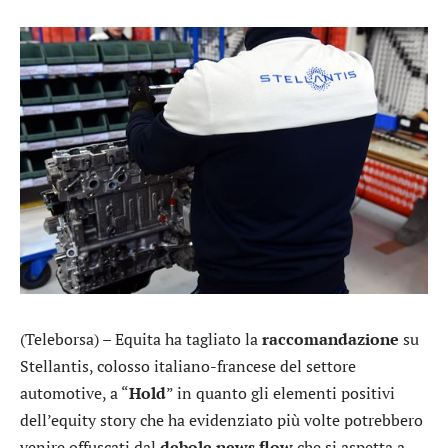
(Teleborsa) –
Equita
ha tagliato la
raccomandazione
su
Stellantis
, colosso italiano-francese del settore
automotive, a “
Hold
” in quanto gli elementi positivi
dell’equity story che ha evidenziato più volte potrebbero
venire offuscati dal
debole news flow
che si aspetta a