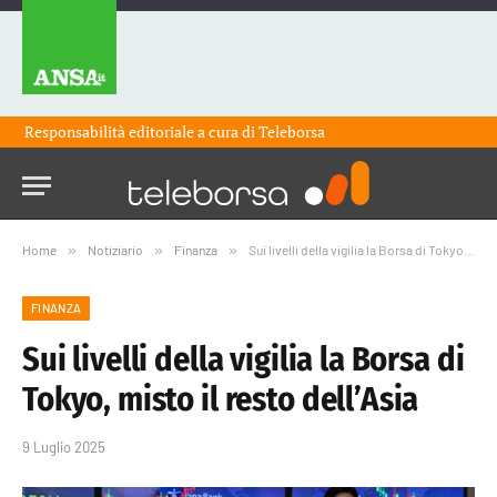
Responsabilità editoriale a cura di
Teleborsa
Home
»
Notiziario
»
Finanza
»
Sui livelli della vigilia la Borsa di Tokyo, misto il resto dell’Asia
FINANZA
Sui livelli della vigilia la Borsa di
Tokyo, misto il resto dell’Asia
9 Luglio 2025