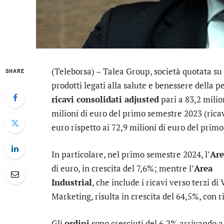
(Teleborsa) –
Talea Group
, società quotata su
SHARE
prodotti legati alla salute e benessere della p
ricavi consolidati adjusted
pari a 83,2 milio
milioni di euro del primo semestre 2023 (ricav
euro rispetto ai 72,9 milioni di euro del prim
In particolare, nel primo semestre 2024, l’
Ar
di euro, in crescita del 7,6%; mentre l’
Area
Industrial
, che include i ricavi verso terzi di
Marketing, risulta in crescita del 64,5%, con r
Gli
ordini
sono cresciuti del 6,2% arrivando a 