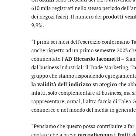
610 mila registrati nello stesso periodo dell’a
dei negozi fisici). Il numero dei
prodotti ven
9,9%.
“I primi sei mesi dell’esercizio confermano T
anche rispetto ad un primo semestre 2023 che
commentato l’
AD Riccardo Iacometti
– Siamo
dal business industrial: il Trade Marketing, 
gruppo che stanno rispondendo egregiamente al
la validità dell’indirizzo strategico
che abbi
infatti, solo complementare al business, ma s
rappresentare, ormai, l’altra faccia di Talea G
commerce e nel mondo del media in generale
“Pensiamo che questo possa contribuire a far
contare che a breve
raccoglieremo i frutti 