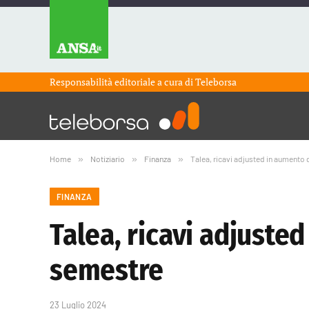
Responsabilità editoriale a cura di
Teleborsa
Home
»
Notiziario
»
Finanza
»
Talea, ricavi adjusted in aumento
FINANZA
Talea, ricavi adjuste
semestre
23 Luglio 2024