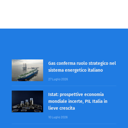
Gas conferma ruolo strategico nel
sistema energetico italiano
27 Luglio 2026
Istat: prospettive economia
mondiale incerte, PIL Italia in
lieve crescita
10 Luglio 2026