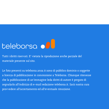
Tutti i diritti riservati. E’ vietata la riproduzione anche parziale del
materiale presente sul sito.
Le foto presenti su teleborsa.ansa.it sono di pubblico dominio o soggette
a licenza di pubblicazione in concessione a Teleborsa. Chiunque ritenesse
che la pubblicazione di un’immagine leda diritti di autore è pregato di
segnalarlo all’indirizzo di e-mail redazione teleborsa.it. Sarà nostra cura
provvedere all’accertamento ed all’eventuale rimozione.