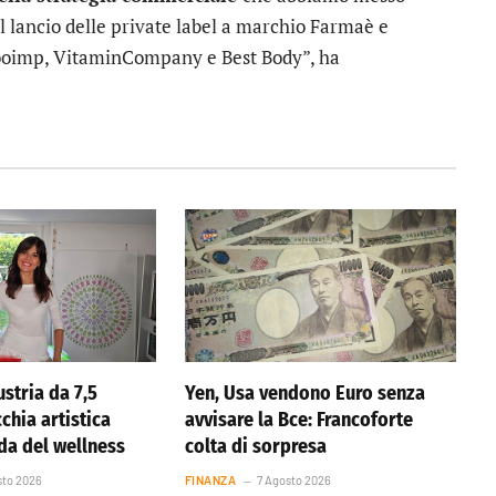
l lancio delle private label a marchio Farmaè e
Gooimp, VitaminCompany e Best Body”, ha
stria da 7,5
Yen, Usa vendono Euro senza
cchia artistica
avvisare la Bce: Francoforte
nda del wellness
colta di sorpresa
sto 2026
FINANZA
7 Agosto 2026