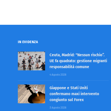
IN EVIDENZA
Ceuta, Madrid: “Nessun rischio”.
UE fa quadrato: gestione migranti
responsabilità comune
4 Agosto 2026
Giappone e Stati Uniti
confermano maxi intervento
congiunto sul Forex
3 Agosto 2026