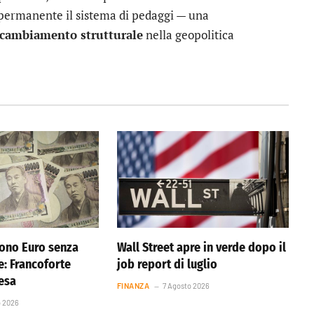
 permanente il sistema di pedaggi — una
cambiamento strutturale
nella geopolitica
ono Euro senza
Wall Street apre in verde dopo il
e: Francoforte
job report di luglio
resa
FINANZA
7 Agosto 2026
o 2026