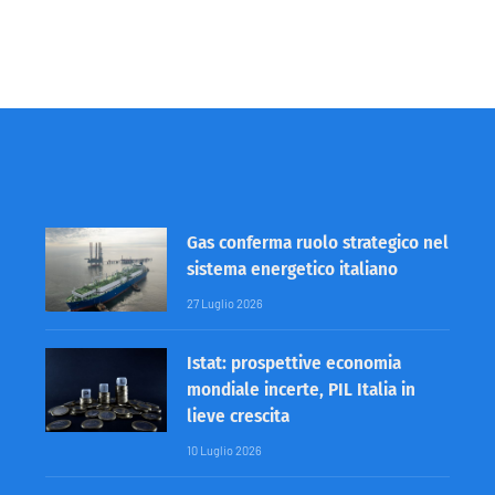
Gas conferma ruolo strategico nel
sistema energetico italiano
27 Luglio 2026
Istat: prospettive economia
mondiale incerte, PIL Italia in
lieve crescita
10 Luglio 2026