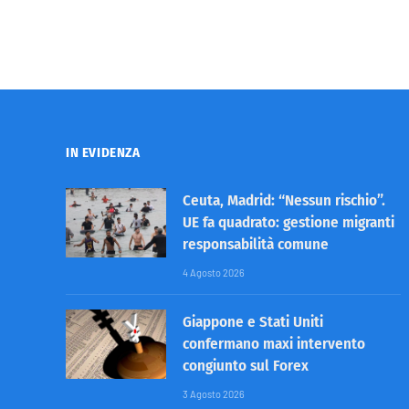
IN EVIDENZA
Ceuta, Madrid: “Nessun rischio”.
UE fa quadrato: gestione migranti
responsabilità comune
4 Agosto 2026
Giappone e Stati Uniti
confermano maxi intervento
congiunto sul Forex
3 Agosto 2026