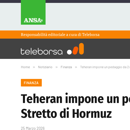
Responsabilità editoriale a cura di
Teleborsa
Home
»
Notiziario
»
Finanza
»
Teheran impone un pedaggio da 2 mi
FINANZA
Teheran impone un ped
Stretto di Hormuz
25 Marzo 2026