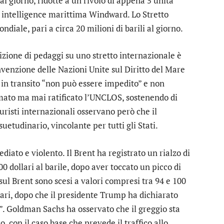
al giorno, ridotte a un rivolo di appena 5 unità
i intelligence marittima Windward. Lo Stretto
ndiale, pari a circa 20 milioni di barili al giorno.
sizione di pedaggi su uno stretto internazionale è
nvenzione delle Nazioni Unite sul Diritto del Mare
o in transito “non può essere impedito” e non
irmato ma mai ratificato l’UNCLOS, sostenendo di
uristi internazionali osservano però che il
uetudinario, vincolante per tutti gli Stati.
diato e violento. Il Brent ha registrato un rialzo di
0 dollari al barile, dopo aver toccato un picco di
 sul Brent sono scesi a valori compresi tra 94 e 100
llari, dopo che il presidente Trump ha dichiarato
. Goldman Sachs ha osservato che il greggio sta
 con il caso base che prevede il traffico allo