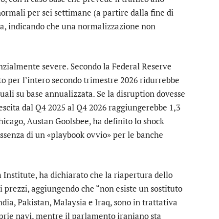
ormali per sei settimane (a partire dalla fine di
sa, indicando che una normalizzazione non
ialmente severe. Secondo la Federal Reserve
tto per l’intero secondo trimestre 2026 ridurrebbe
tuali su base annualizzata. Se la disruption dovesse
crescita dal Q4 2025 al Q4 2026 raggiungerebbe 1,3
Chicago, Austan Goolsbee, ha definito lo shock
’assenza di un «playbook ovvio» per le banche
stitute, ha dichiarato che la riapertura dello
e i prezzi, aggiungendo che “non esiste un sostituto
India, Pakistan, Malaysia e Iraq, sono in trattativa
prie navi, mentre il parlamento iraniano sta