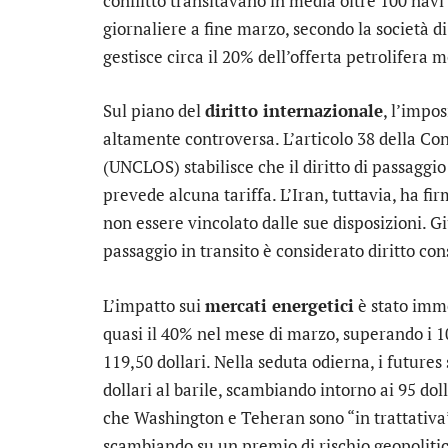
conflitto transitavano in media oltre 100 navi 
giornaliere a fine marzo, secondo la società d
gestisce circa il 20% dell’offerta petrolifera mo
Sul piano del
diritto internazionale
, l’impo
altamente controversa. L’articolo 38 della Co
(UNCLOS) stabilisce che il diritto di passaggi
prevede alcuna tariffa. L’Iran, tuttavia, ha f
non essere vincolato dalle sue disposizioni. Gi
passaggio in transito è considerato diritto cons
L’impatto sui
mercati energetici
è stato imme
quasi il 40% nel mese di marzo, superando i 10
119,50 dollari. Nella seduta odierna, i futures
dollari al barile, scambiando intorno ai 95 do
che Washington e Teheran sono “in trattativa”
scambiando su un premio di rischio geopolitico,