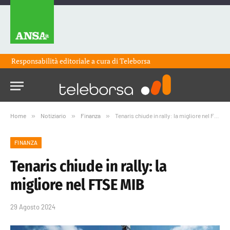
Responsabilità editoriale a cura di
Teleborsa
Home
»
Notiziario
»
Finanza
»
Tenaris chiude in rally: la migliore nel FTSE MIB
FINANZA
Tenaris chiude in rally: la
migliore nel FTSE MIB
29 Agosto 2024