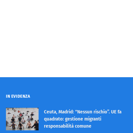
IN EVIDENZA
Ceuta, Madrid: “Nessun rischio”. UE fa
quadrato: gestione migranti
responsabilità comune