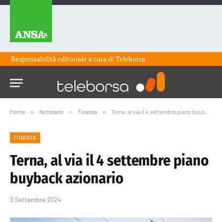
Responsabilità editoriale a cura di
Teleborsa
Home
»
Notiziario
»
Finanza
»
Terna, al via il 4 settembre piano buyback azionario
FINANZA
Terna, al via il 4 settembre piano
buyback azionario
3 Settembre 2024