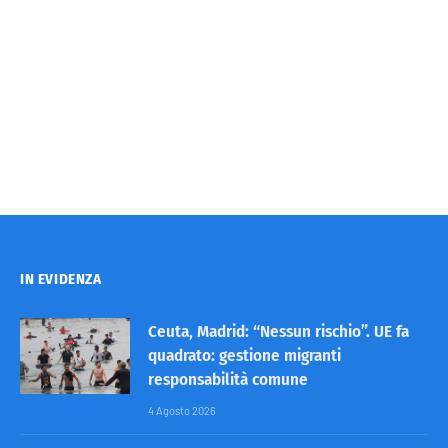
IN EVIDENZA
Ceuta, Madrid: “Nessun rischio”. UE fa
quadrato: gestione migranti
responsabilità comune
4 Agosto 2026