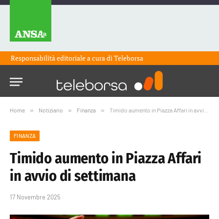
Responsabilità editoriale a cura di
Teleborsa
Home
»
Notiziario
»
Finanza
»
Timido aumento in Piazza Affari in avvio di settimana
FINANZA
Timido aumento in Piazza Affari
in avvio di settimana
17 Novembre 2025