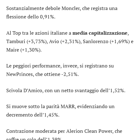
Sostanzialmente debole
Moncler
, che registra una
flessione dello 0,91%.
Al Top tra le azioni italiane a
media capitalizzazione
,
Tamburi
(+3,73%),
Avio
(+2,31%),
Sanlorenzo
(+1,69%) e
Maire
(+1,30%).
Le peggiori performance, invece, si registrano su
NewPrinces
, che ottiene -2,51%.
Scivola
D’Amico
, con un netto svantaggio dell’1,52%.
Si muove sotto la parità
MARR
, evidenziando un
decremento dell’1,45%.
Contrazione moderata per
Alerion Clean Power
, che
soffre un calo dell’1,39%.