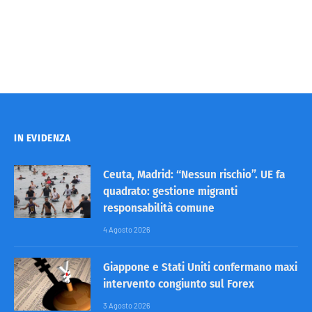
IN EVIDENZA
Ceuta, Madrid: “Nessun rischio”. UE fa
quadrato: gestione migranti
responsabilità comune
4 Agosto 2026
Giappone e Stati Uniti confermano maxi
intervento congiunto sul Forex
3 Agosto 2026