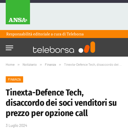
Responsabilità editoriale a cura di
Teleborsa
Home
»
Notiziario
»
Finanza
»
Tinexta-Defence Tech, disaccordo dei soci venditori su prezzo per opzione call
FINANZA
Tinexta-Defence Tech,
disaccordo dei soci venditori su
prezzo per opzione call
3 Luglio 2024