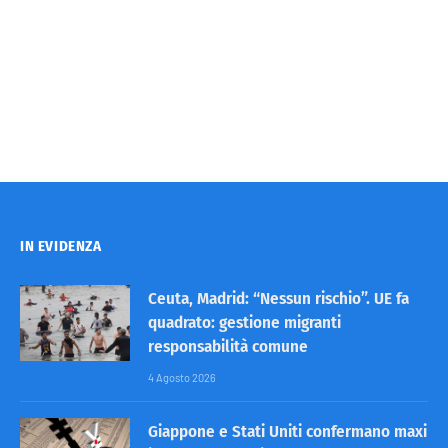
IN EVIDENZA
Ceuta, Madrid: “Nessun rischio”. UE fa
quadrato: gestione migranti
responsabilità comune
4 Agosto 2026
Giappone e Stati Uniti confermano maxi