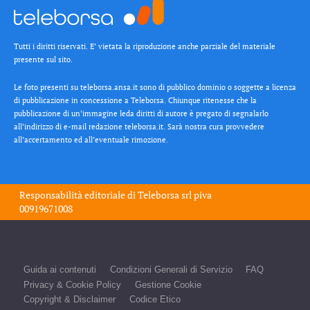
Tutti i diritti riservati. E’ vietata la riproduzione anche parziale del materiale
presente sul sito.
Le foto presenti su teleborsa.ansa.it sono di pubblico dominio o soggette a licenza
di pubblicazione in concessione a Teleborsa. Chiunque ritenesse che la
pubblicazione di un’immagine leda diritti di autore è pregato di segnalarlo
all’indirizzo di e-mail redazione teleborsa.it. Sarà nostra cura provvedere
all’accertamento ed all’eventuale rimozione.
Responsabilità editoriale di
Teleborsa srl
piva
00919671008
Guida ai contenuti
Condizioni Generali di Servizio
FAQ
Privacy & Cookie Policy
Gestione Cookie
Copyright & Disclaimer
Codice Etico