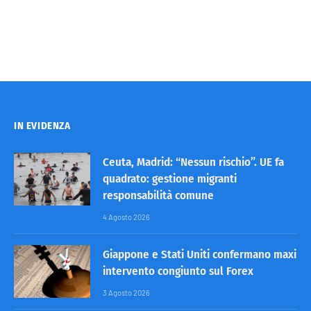
IN EVIDENZA
Ceuta, Madrid: “Nessun rischio”. UE fa
quadrato: gestione migranti
responsabilità comune
4 Agosto 2026
Giappone e Stati Uniti confermano maxi
intervento congiunto sul Forex
3 Agosto 2026