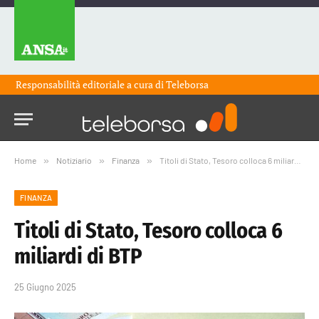
Responsabilità editoriale a cura di
Teleborsa
Home
»
Notiziario
»
Finanza
»
Titoli di Stato, Tesoro colloca 6 miliardi di BTP
FINANZA
Titoli di Stato, Tesoro colloca 6
miliardi di BTP
25 Giugno 2025