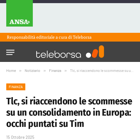
Responsabilità editoriale a cura di
Teleborsa
Home
»
Notiziario
»
Finanza
»
Tlc, si riaccendono le scommesse su un consolidamento in Europa: occhi puntati su Tim
FINANZA
Tlc, si riaccendono le scommesse
su un consolidamento in Europa:
occhi puntati su Tim
15 Ottobre 2025