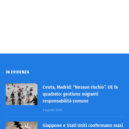
IN EVIDENZA
Ceuta, Madrid: “Nessun rischio”. UE fa
quadrato: gestione migranti
responsabilità comune
4 Agosto 2026
Giappone e Stati Uniti confermano maxi