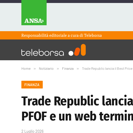
Responsabilità editoriale a cura di
Teleborsa
Home
»
Notiziario
»
Finanza
»
Trade Republic lancia il Best Pric
FINANZA
Trade Republic lancia 
PFOF e un web termin
2 Luglio 2026