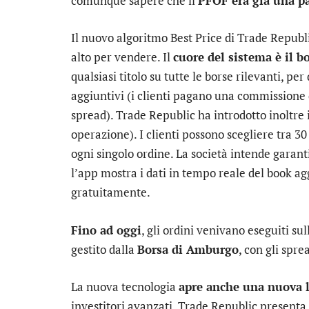
comunque sapere che il
PFOF era già una pa
Il nuovo algoritmo Best Price di Trade Republic
alto per vendere. Il
cuore del sistema è il b
qualsiasi titolo su tutte le borse rilevanti, pe
aggiuntivi (i clienti pagano una commissione d
spread). Trade Republic ha introdotto inoltre 
operazione). I clienti possono scegliere tra 
ogni singolo ordine. La società intende garanti
l’app mostra i dati in tempo reale del book ag
gratuitamente.
Fino ad oggi
, gli ordini venivano eseguiti su
gestito dalla
Borsa di Amburgo
, con gli spre
La nuova tecnologia
apre anche una nuova l
investitori avanzati. Trade Republic present