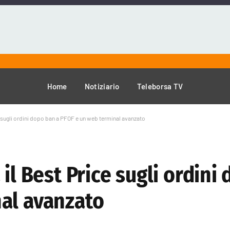
Home
Notiziario
Teleborsa TV
e sugli ordini dopo ban a PFOF e un web terminal avanzato
il Best Price sugli ordini
al avanzato