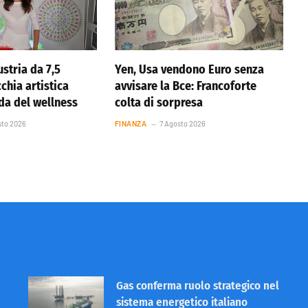
stria da 7,5
Yen, Usa vendono Euro senza
cchia artistica
avvisare la Bce: Francoforte
nda del wellness
colta di sorpresa
sto 2026
FINANZA
7 Agosto 2026
Gas conferma ruolo strategico nel
sistema energetico italiano