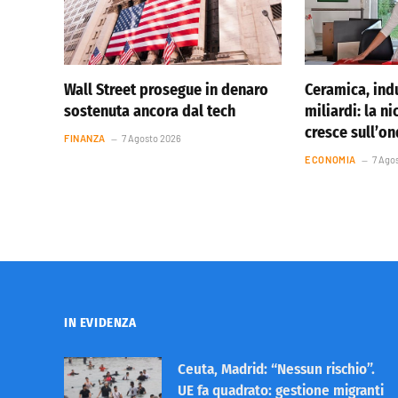
Wall Street prosegue in denaro
Ceramica, indu
sostenuta ancora dal tech
miliardi: la ni
cresce sull’o
FINANZA
7 Agosto 2026
ECONOMIA
7 Ago
IN EVIDENZA
Ceuta, Madrid: “Nessun rischio”.
UE fa quadrato: gestione migranti