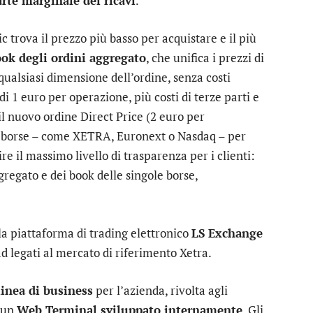
rte marginale dei ricavi
.
 trova il prezzo più basso per acquistare e il più
ook degli ordini aggregato
, che unifica i prezzi di
r qualsiasi dimensione dell’ordine, senza costi
i 1 euro per operazione, più costi di terze parti e
il nuovo ordine Direct Price (2 euro per
30 borse – come XETRA, Euronext o Nasdaq – per
re il massimo livello di trasparenza per i clienti:
gregato e dei book delle singole borse,
lla piattaforma di trading elettronico
LS Exchange
ad legati al mercato di riferimento Xetra.
inea di business
per l’azienda, rivolta agli
a un
Web Terminal sviluppato internamente
. Gli