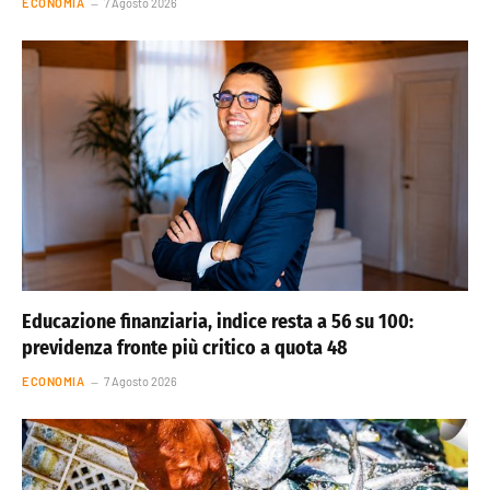
ECONOMIA
7 Agosto 2026
Educazione finanziaria, indice resta a 56 su 100:
previdenza fronte più critico a quota 48
ECONOMIA
7 Agosto 2026