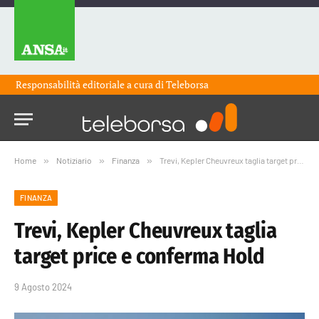
Responsabilità editoriale a cura di
Teleborsa
Home
»
Notiziario
»
Finanza
»
Trevi, Kepler Cheuvreux taglia target price e conferma Hold
FINANZA
Trevi, Kepler Cheuvreux taglia
target price e conferma Hold
9 Agosto 2024