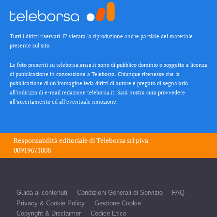
Tutti i diritti riservati. E’ vietata la riproduzione anche parziale del materiale
presente sul sito.
Le foto presenti su teleborsa.ansa.it sono di pubblico dominio o soggette a licenza
di pubblicazione in concessione a Teleborsa. Chiunque ritenesse che la
pubblicazione di un’immagine leda diritti di autore è pregato di segnalarlo
all’indirizzo di e-mail redazione teleborsa.it. Sarà nostra cura provvedere
all’accertamento ed all’eventuale rimozione.
Responsabilità editoriale di
Teleborsa srl
piva
00919671008
Guida ai contenuti
Condizioni Generali di Servizio
FAQ
Privacy & Cookie Policy
Gestione Cookie
Copyright & Disclaimer
Codice Etico