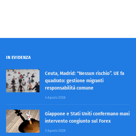
IN EVIDENZA
Ceuta, Madrid: “Nessun rischio”. UE fa
quadrato: gestione migranti
responsabilità comune
4 Agosto 2026
Giappone e Stati Uniti confermano maxi
intervento congiunto sul Forex
3 Agosto 2026