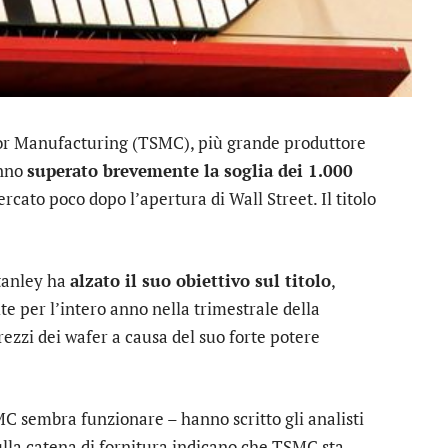
r Manufacturing
(TSMC), più grande produttore
anno
superato brevemente la soglia dei 1.000
rcato poco dopo l’apertura di Wall Street. Il titolo
tanley
ha
alzato il suo obiettivo sul titolo
,
e per l’intero anno nella trimestrale della
rezzi dei wafer a causa del suo forte potere
C sembra funzionare – hanno scritto gli analisti
sulla catena di fornitura indicano che TSMC sta