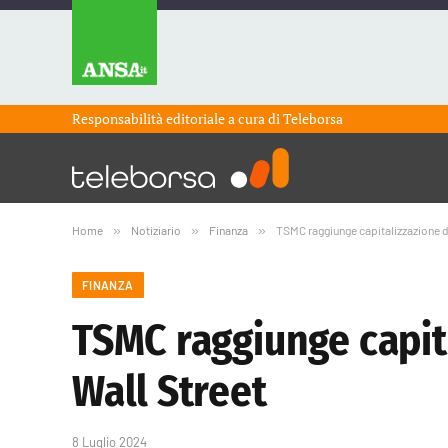
Responsabilità editoriale a cura di
Teleborsa
Home
»
Notiziario
»
Finanza
»
TSMC raggiunge capitalizzazione di 1
FINANZA
TSMC raggiunge capital
Wall Street
8 Luglio 2024