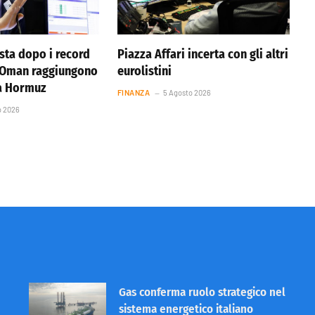
ista dopo i record
Piazza Affari incerta con gli altri
e Oman raggiungono
eurolistini
ta Hormuz
FINANZA
5 Agosto 2026
o 2026
Gas conferma ruolo strategico nel
sistema energetico italiano