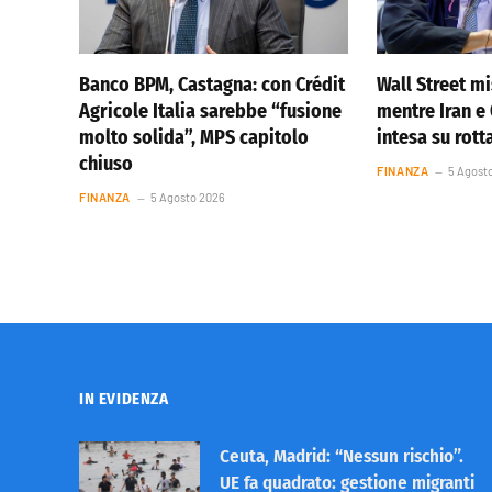
Banco BPM, Castagna: con Crédit
Wall Street m
Agricole Italia sarebbe “fusione
mentre Iran 
molto solida”, MPS capitolo
intesa su rot
chiuso
FINANZA
5 Agost
FINANZA
5 Agosto 2026
IN EVIDENZA
Ceuta, Madrid: “Nessun rischio”.
UE fa quadrato: gestione migranti