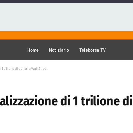
Home
Notiziario
Teleborsa TV
 trilione di dollari a Wall Street
izzazione di 1 trilione di