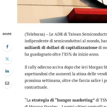
(Teleborsa) – Le ADR di
Taiwan Semiconducto
SHARE
indipendente di semiconduttori al mondo, h
miliardi di dollari di capitalizzazione
di me
ha guadagnato oltre l’85% da inizio anno.
Il rally odierno arriva dopo che ieri
Morgan S
aspettandosi che aumenti la stima delle vendit
prossima settimana, oltre che faccia salire i p
contrattuale.
“La
strategia di “hunger marketing”
di TSM
di Morgan Stanley – I nostri ultimi controlli 