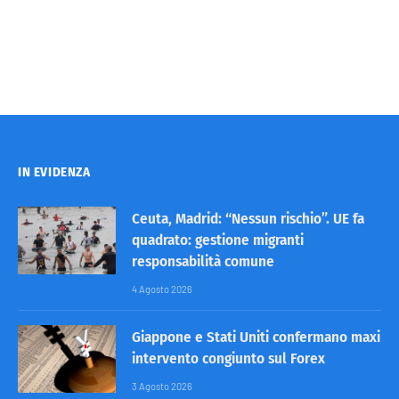
IN EVIDENZA
Ceuta, Madrid: “Nessun rischio”. UE fa
quadrato: gestione migranti
responsabilità comune
4 Agosto 2026
Giappone e Stati Uniti confermano maxi
intervento congiunto sul Forex
3 Agosto 2026