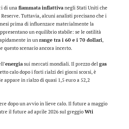
ri di una
fiammata
inflattiva
negli Stati Uniti che
l Reserve. Tuttavia, alcuni analisti precisano che i
 mesi prima di influenzare materialmente la
appresentano un equilibrio stabile: se le ostilità
 rapidamente in un
range tra i 60 e i 70 dollari
,
e questo scenario ancora incerto.
ll’
energia
sui mercati mondiali. Il prezzo del
gas
 calo dopo i forti rialzi dei giorni scorsi, è
le appare in rialzo di quasi 1,5 euro a 52,2
ere dopo un avvio in lieve calo. Il future a maggio
entre il future ad aprile 2026 sul greggio
Wti