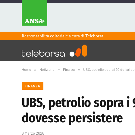
Responsabilità editoriale a cura di
Teleborsa
Home
»
Notiziario
»
Finanza
»
UBS, petrolio sopra i 90 dollari se
FINANZA
UBS, petrolio sopra i 
dovesse persistere
6 Marzo 2026