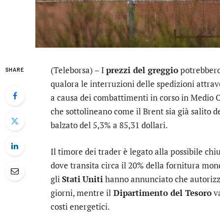
(Teleborsa) – I
prezzi del greggio
potrebbero
SHARE
qualora le interruzioni delle spedizioni attra
a causa dei combattimenti in corso in Medio Or
che sottolineano come il Brent sia già salito d
balzato del 5,3% a 85,31 dollari.
Il timore dei trader è legato alla possibile ch
dove transita circa il 20% della fornitura mond
gli
Stati
Uniti
hanno annunciato che autorizzer
giorni, mentre il
Dipartimento del Tesoro
va
costi energetici.