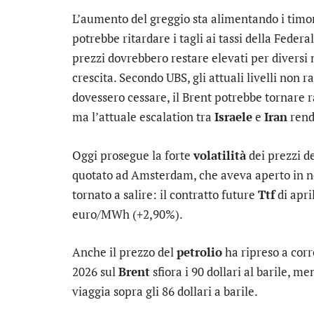
L’aumento del greggio sta alimentando i timo
potrebbe ritardare i tagli ai tassi della Federa
prezzi dovrebbero restare elevati per diversi
crescita. Secondo UBS, gli attuali livelli non r
dovessero cessare, il Brent potrebbe tornare
ma l’attuale escalation tra
Israele
e
Iran
rend
Oggi prosegue la forte
volatilità
dei prezzi de
quotato ad Amsterdam, che aveva aperto in netto
tornato a salire: il contratto future
Ttf
di apri
euro/MWh (+2,90%).
Anche il prezzo del
petrolio
ha ripreso a corr
2026 sul
Brent
sfiora i 90 dollari al barile, m
viaggia sopra gli 86 dollari a barile.