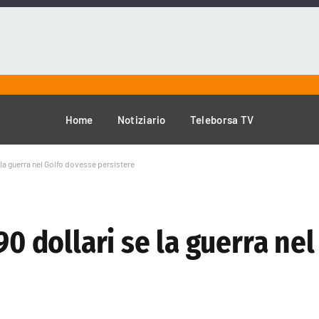
Home
Notiziario
Teleborsa TV
 la guerra nel Golfo dovesse persistere
90 dollari se la guerra nel