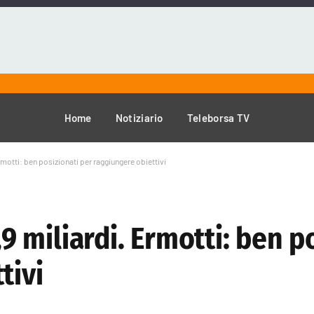
Home
Notiziario
Teleborsa TV
Ermotti: ben posizionati per raggiungere obiettivi
2,9 miliardi. Ermotti: ben p
tivi