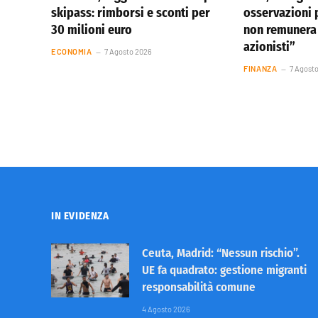
skipass: rimborsi e sconti per
osservazioni p
30 milioni euro
non remunera 
azionisti”
ECONOMIA
7 Agosto 2026
FINANZA
7 Agost
IN EVIDENZA
Ceuta, Madrid: “Nessun rischio”.
UE fa quadrato: gestione migranti
responsabilità comune
4 Agosto 2026