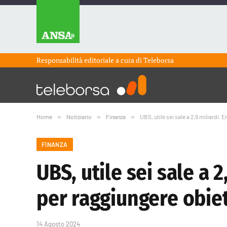
Responsabilità editoriale a cura di
Teleborsa
Home
»
Notiziario
»
Finanza
»
UBS, utile sei sale a 2,9 miliardi. 
FINANZA
UBS, utile sei sale a 
per raggiungere obiet
14 Agosto 2024