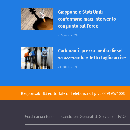
Giappone e Stati Uniti
confermano maxi intervento
congiunto sul Forex
3 Agosto 2026
Carburanti, prezzo medio diesel
va azzerando effetto taglio accise
31 Luglio 2026
Responsabilità editoriale di
Teleborsa srl
piva 00919671008
Guida ai contenuti
Condizioni Generali di Servizio
FAQ