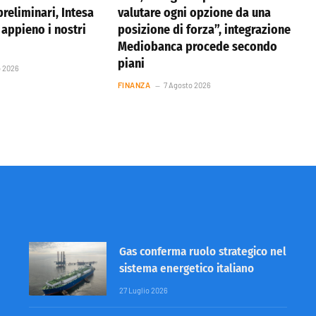
reliminari, Intesa
valutare ogni opzione da una
appieno i nostri
posizione di forza”, integrazione
Mediobanca procede secondo
piani
o 2026
FINANZA
7 Agosto 2026
Gas conferma ruolo strategico nel
sistema energetico italiano
27 Luglio 2026