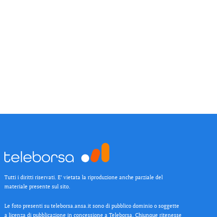
Tutti i diritti riservati. E’ vietata la riproduzione anche parziale del
materiale presente sul sito.
Le foto presenti su teleborsa.ansa.it sono di pubblico dominio o soggette
a licenza di pubblicazione in concessione a Teleborsa. Chiunque ritenesse