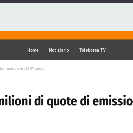
Home
Notiziario
Teleborsa TV
ote di emissione a 63,67 euro/t
milioni di quote di emissi