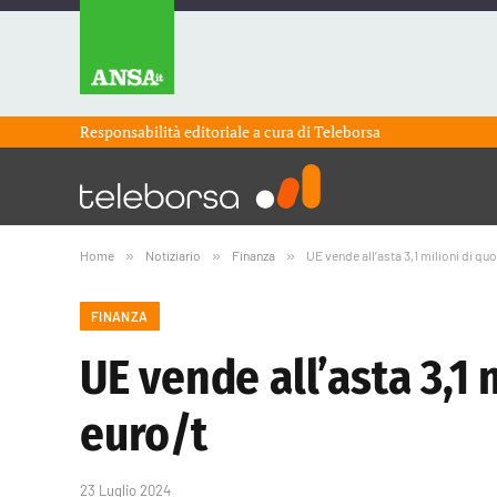
Responsabilità editoriale a cura di
Teleborsa
Home
»
Notiziario
»
Finanza
»
UE vende all’asta 3,1 milioni di qu
FINANZA
UE vende all’asta 3,1 
euro/t
23 Luglio 2024