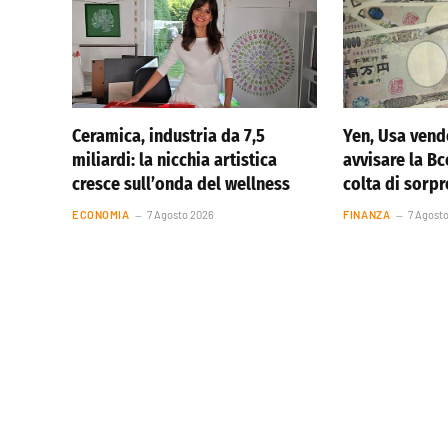
Ceramica, industria da 7,5
Yen, Usa vend
miliardi: la nicchia artistica
avvisare la Bc
cresce sull’onda del wellness
colta di sorp
ECONOMIA
7 Agosto 2026
FINANZA
7 Agost