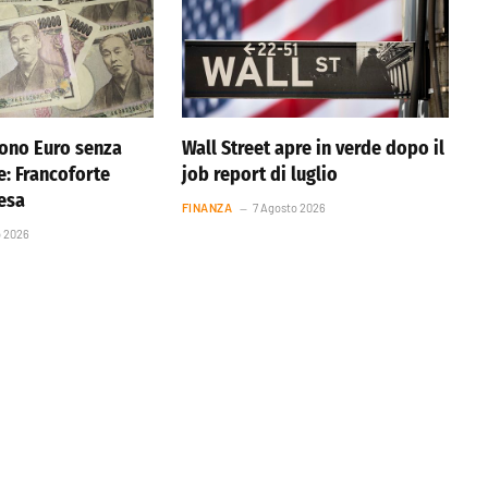
ono Euro senza
Wall Street apre in verde dopo il
e: Francoforte
job report di luglio
resa
FINANZA
7 Agosto 2026
o 2026