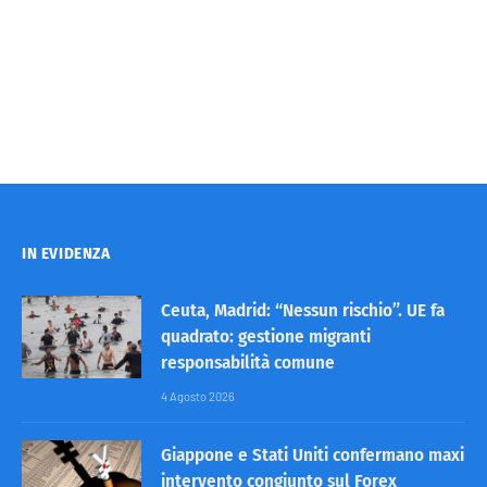
IN EVIDENZA
Ceuta, Madrid: “Nessun rischio”. UE fa
quadrato: gestione migranti
responsabilità comune
4 Agosto 2026
Giappone e Stati Uniti confermano maxi
intervento congiunto sul Forex