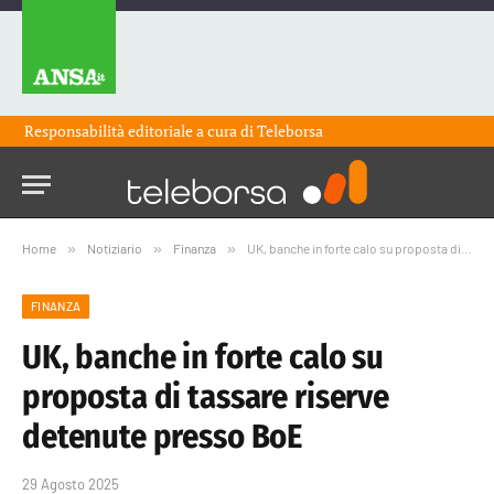
Responsabilità editoriale a cura di
Teleborsa
Home
»
Notiziario
»
Finanza
»
UK, banche in forte calo su proposta di tassare riserve detenute presso BoE
FINANZA
UK, banche in forte calo su
proposta di tassare riserve
detenute presso BoE
29 Agosto 2025