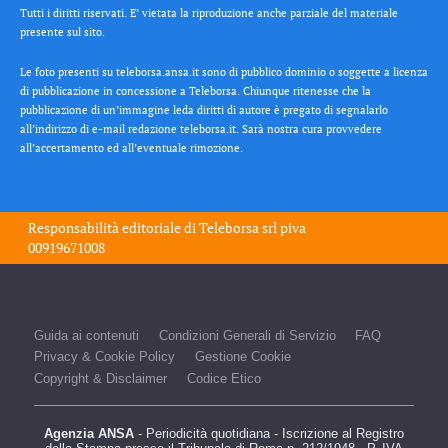
Tutti i diritti riservati. E’ vietata la riproduzione anche parziale del materiale
presente sul sito.
Le foto presenti su teleborsa.ansa.it sono di pubblico dominio o soggette a licenza
di pubblicazione in concessione a Teleborsa. Chiunque ritenesse che la
pubblicazione di un’immagine leda diritti di autore è pregato di segnalarlo
all’indirizzo di e-mail redazione teleborsa.it. Sarà nostra cura provvedere
all’accertamento ed all’eventuale rimozione.
Responsabilità editoriale di
Teleborsa srl
piva
00919671008
Guida ai contenuti
Condizioni Generali di Servizio
FAQ
Privacy & Cookie Policy
Gestione Cookie
Copyright & Disclaimer
Codice Etico
Agenzia ANSA
- Periodicità quotidiana - Iscrizione al Registro