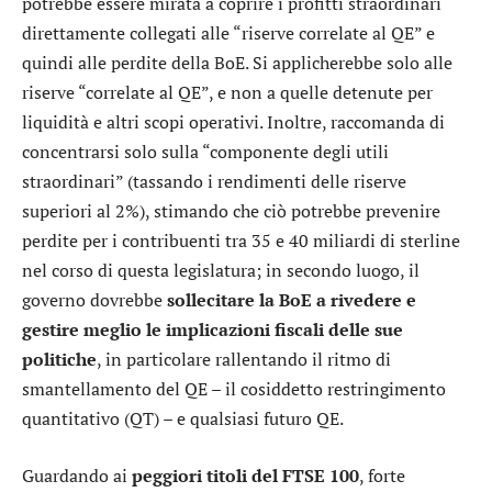
potrebbe essere mirata a coprire i profitti straordinari
direttamente collegati alle “riserve correlate al QE” e
quindi alle perdite della BoE. Si applicherebbe solo alle
riserve “correlate al QE”, e non a quelle detenute per
liquidità e altri scopi operativi. Inoltre, raccomanda di
concentrarsi solo sulla “componente degli utili
straordinari” (tassando i rendimenti delle riserve
superiori al 2%), stimando che ciò potrebbe prevenire
perdite per i contribuenti tra 35 e 40 miliardi di sterline
nel corso di questa legislatura; in secondo luogo, il
governo dovrebbe
sollecitare la BoE a rivedere e
gestire meglio le implicazioni fiscali delle sue
politiche
, in particolare rallentando il ritmo di
smantellamento del QE – il cosiddetto restringimento
quantitativo (QT) – e qualsiasi futuro QE.
Guardando ai
peggiori titoli del FTSE 100
, forte