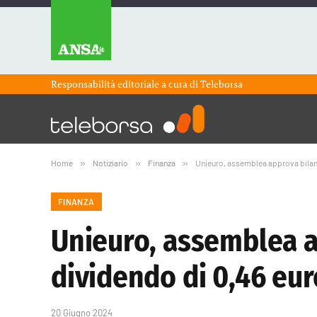
Responsabilità editoriale a cura di
Teleborsa
Home
»
Notiziario
»
Finanza
»
Unieuro, assemblea approva bilanc
FINANZA
Unieuro, assemblea a
dividendo di 0,46 eur
20 Giugno 2024