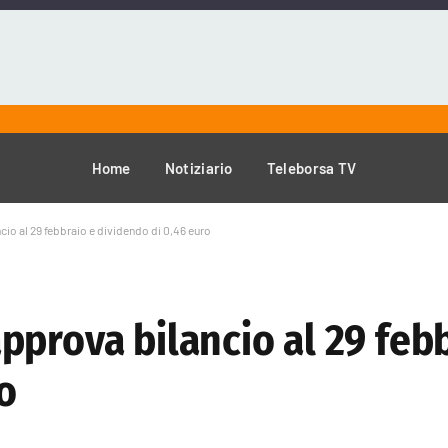
Home
Notiziario
Teleborsa TV
io al 29 febbraio e dividendo di 0,46 euro
pprova bilancio al 29 feb
o