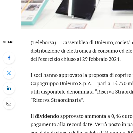
(Teleborsa) – L’assemblea di
Unieuro
, società
SHARE
distribuzione di elettronica di consumo ed ele
dell’esercizio chiuso al 29 febbraio 2024.
I soci hanno approvato la proposta di coprire
Capogruppo Unieuro S.p.A. – pari a 15.770 migl
utili disponibile denominata “Riserva Straordin
“Riserva Straordinaria”.
Il
dividendo
approvato ammonta a 0,46 euro lo
pagamento alla record date. Verrà posto in p
con data di stacco della cedola il 24 giugno 20