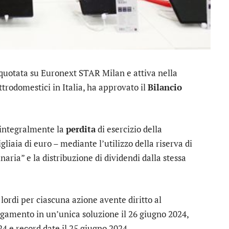
 quotata su Euronext STAR Milan e attiva nella
ttrodomestici in Italia, ha approvato il
Bilancio
 integralmente la
perdita
di esercizio della
iaia di euro – mediante l’utilizzo della riserva di
aria” e la distribuzione di dividendi dalla stessa
rdi per ciascuna azione avente diritto al
agamento in un’unica soluzione il 26 giugno 2024,
24 e record date il 25 giugno 2024