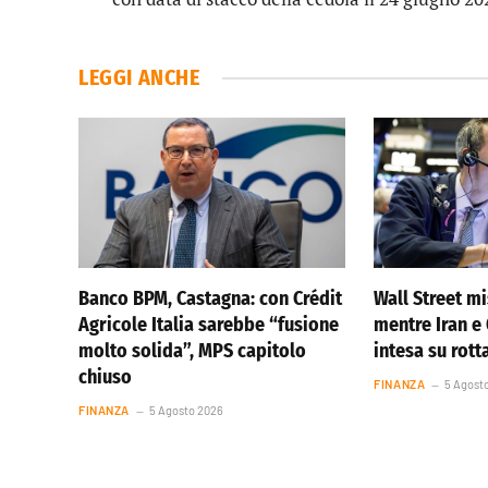
LEGGI ANCHE
Banco BPM, Castagna: con Crédit
Wall Street m
Agricole Italia sarebbe “fusione
mentre Iran 
molto solida”, MPS capitolo
intesa su rot
chiuso
FINANZA
5 Agost
FINANZA
5 Agosto 2026