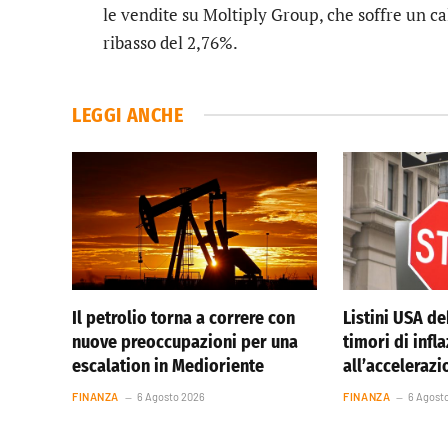
le vendite su
Moltiply Group
, che soffre un c
ribasso del 2,76%.
LEGGI ANCHE
Il petrolio torna a correre con
Listini USA de
nuove preoccupazioni per una
timori di infl
escalation in Medioriente
all’accelerazi
FINANZA
6 Agosto 2026
FINANZA
6 Agost