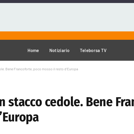
Home
Notiziario
Teleborsa TV
ole. Bene Francoforte, poco mosso il resto d’Europa
n stacco cedole. Bene Fra
d’Europa