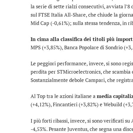
la serie di sette rialzi consecutivi, avviata l’8
sul
FTSE Italia All-Share
, che chiude la giorna
Mid Cap
(-0,61%); sulla stessa tendenza, in ri
In cima alla classifica dei titoli più impor
MPS
(+3,85%),
Banca Popolare di Sondrio
(+3
Le peggiori performance, invece, si sono regi
perdita per
STMicroelectronics
, che scambia
Sostanzialmente debole
Campari
, che registr
Al Top tra le azioni italiane a
media capitali
(+4,12%),
Fincantieri
(+3,82%) e
Webuild
(+3,
I più forti ribassi, invece, si sono verificati su
-4,53%. Pesante
Juventus
, che segna una disc