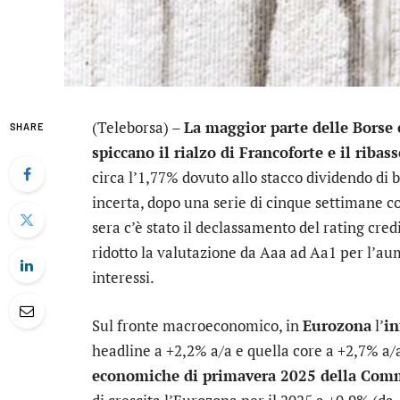
(Teleborsa) –
La maggior parte delle Borse
SHARE
spiccano il rialzo di Francoforte e il ribas
circa l’1,77% dovuto allo stacco dividendo di b
incerta, dopo una serie di cinque settimane co
sera c’è stato il declassamento del rating credi
ridotto la valutazione da Aaa ad Aa1 per l’aum
interessi.
Sul fronte macroeconomico, in
Eurozona
l’
in
headline a +2,2% a/a e quella core a +2,7% a/
economiche di primavera 2025 della Com