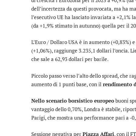
di crescita l’Eurozona per il 2025 a +0,9% (da
dell’incertezza da questi provocata, ma ha ma
l’esecutivo UE ha lasciato invariata a +2,1% l
(da +1,9% stimato in autunno) quella per il 2
L’
Euro / Dollaro USA
è in aumento (+0,83%) e 
(+1,06%), raggiunge 3.235,1 dollari l’oncia. 
che sale a 62,93 dollari per barile.
Piccolo passo verso l’alto dello
spread
, che r
aumento di 1 punti base, con il
rendimento d
Nello scenario borsistico europeo
buoni sp
vantaggio dello 0,70%,
Londra
è stabile, rip
Parigi
, che mostra una performance pari a -0
Sessione negativa per
Piazza Affari
, con il
FT