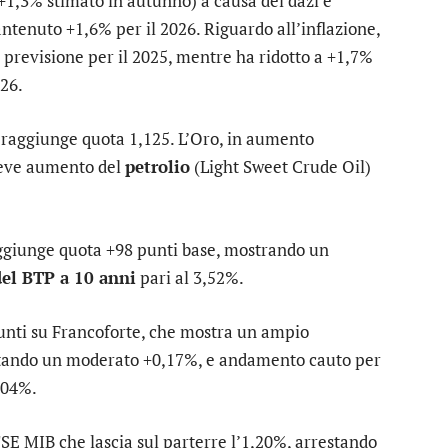
 +1,3% stimato in autunno) a causa dei dazi e
ntenuto +1,6% per il 2026. Riguardo all’inflazione,
a previsione per il 2025, mentre ha ridotto a +1,7%
026.
raggiunge quota 1,125. L’
Oro
, in aumento
Lieve aumento del
petrolio
(Light Sweet Crude Oil)
aggiunge quota +98 punti base, mostrando un
el BTP a 10 anni
pari al 3,52%.
unti su
Francoforte
, che mostra un ampio
ortando un moderato +0,17%, e andamento cauto per
,04%.
SE MIB
che lascia sul parterre l’1,20%, arrestando