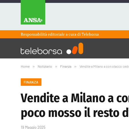
Responsabilità editoriale a cura di
Teleborsa
Home
»
Notiziario
»
Finanza
»
Vendite a Milano a con stacco ced
FINANZA
Vendite a Milano a co
poco mosso il resto 
19 Maggio 2025