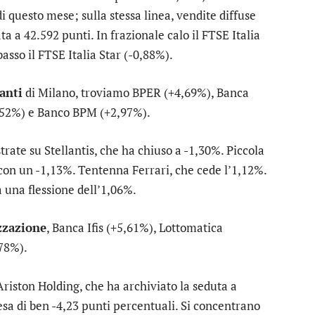
 di questo mese; sulla stessa linea, vendite diffuse
ta a 42.592 punti. In frazionale calo il
FTSE Italia
basso il
FTSE Italia Star
(-0,88%).
tanti
di Milano, troviamo
BPER
(+4,69%),
Banca
,52%) e
Banco BPM
(+2,97%).
strate su
Stellantis
, che ha chiuso a -1,30%. Piccola
 con un -1,13%. Tentenna
Ferrari
, che cede l’1,12%.
a una flessione dell’1,06%.
zzazione
,
Banca Ifis
(+5,61%),
Lottomatica
78%).
Ariston Holding
, che ha archiviato la seduta a
esa di ben -4,23 punti percentuali. Si concentrano