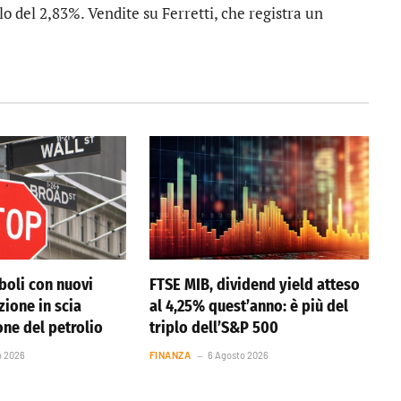
alo del 2,83%. Vendite su
Ferretti
, che registra un
boli con nuovi
FTSE MIB, dividend yield atteso
azione in scia
al 4,25% quest’anno: è più del
one del petrolio
triplo dell’S&P 500
o 2026
FINANZA
6 Agosto 2026