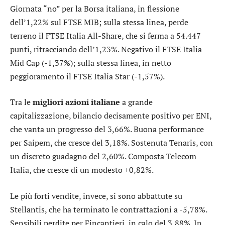
Giornata “no” per la Borsa italiana, in flessione
dell’1,22% sul
FTSE MIB
; sulla stessa linea, perde
terreno il
FTSE Italia All-Share
, che si ferma a 54.447
punti, ritracciando dell’1,23%. Negativo il
FTSE Italia
Mid Cap
(-1,37%); sulla stessa linea, in netto
peggioramento il
FTSE Italia Star
(-1,57%).
Tra le
migliori azioni italiane
a grande
capitalizzazione, bilancio decisamente positivo per
ENI
,
che vanta un progresso del 3,66%. Buona performance
per
Saipem
, che cresce del 3,18%. Sostenuta
Tenaris
, con
un discreto guadagno del 2,60%. Composta
Telecom
Italia
, che cresce di un modesto +0,82%.
Le più forti vendite, invece, si sono abbattute su
Stellantis
, che ha terminato le contrattazioni a -5,78%.
Sensibili perdite per
Fincantieri
, in calo del 3,88%. In