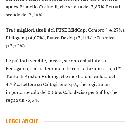
apnea
Brunello Cucinelli
, che arretra del 3,83%.
Ferrari
scende del 3,46%.
Tra i
migliori titoli del FTSE MidCap
,
Cembre
(+4,27%),
Philogen
(+4,07%),
Banco Desio
(+3,11%) e
D’Amico
(+2,57%).
Le più forti vendite, invece, si sono abbattute su
Ferragamo
, che ha terminato le contrattazioni a -5,51%.
Tonfo di
Ariston Holding
, che mostra una caduta del
4,75%. Lettera su
Caltagirone SpA
, che registra un
importante calo del 3,86%. Calo deciso per
Safilo
, che
segna un -3,6%.
LEGGI ANCHE