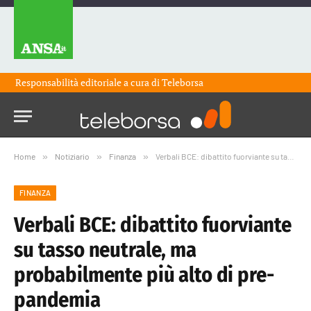
Responsabilità editoriale a cura di
Teleborsa
Home
»
Notiziario
»
Finanza
»
Verbali BCE: dibattito fuorviante su tasso neutrale, ma probabilmente più alto di pre-pandemia
FINANZA
Verbali BCE: dibattito fuorviante
su tasso neutrale, ma
probabilmente più alto di pre-
pandemia