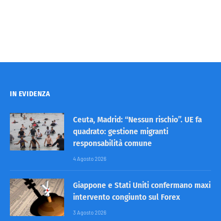
IN EVIDENZA
Ceuta, Madrid: “Nessun rischio”. UE fa
quadrato: gestione migranti
responsabilità comune
4 Agosto 2026
Giappone e Stati Uniti confermano maxi
intervento congiunto sul Forex
3 Agosto 2026