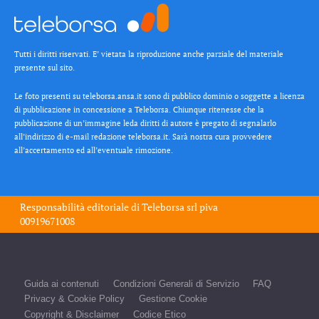
Tutti i diritti riservati. E’ vietata la riproduzione anche parziale del materiale
presente sul sito.
Le foto presenti su teleborsa.ansa.it sono di pubblico dominio o soggette a licenza
di pubblicazione in concessione a Teleborsa. Chiunque ritenesse che la
pubblicazione di un’immagine leda diritti di autore è pregato di segnalarlo
all’indirizzo di e-mail redazione teleborsa.it. Sarà nostra cura provvedere
all’accertamento ed all’eventuale rimozione.
Responsabilità editoriale di
Teleborsa srl
piva
00919671008
Guida ai contenuti
Condizioni Generali di Servizio
FAQ
Privacy & Cookie Policy
Gestione Cookie
Copyright & Disclaimer
Codice Etico